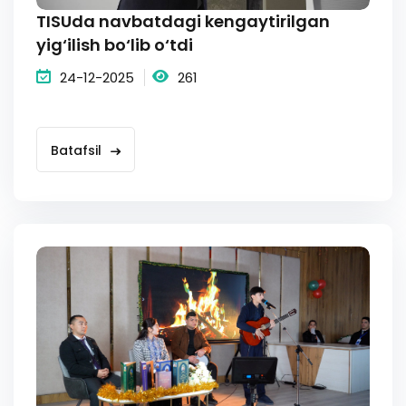
TISUda navbatdagi kengaytirilgan
yig‘ilish bo‘lib o‘tdi
24-12-2025
261
Batafsil