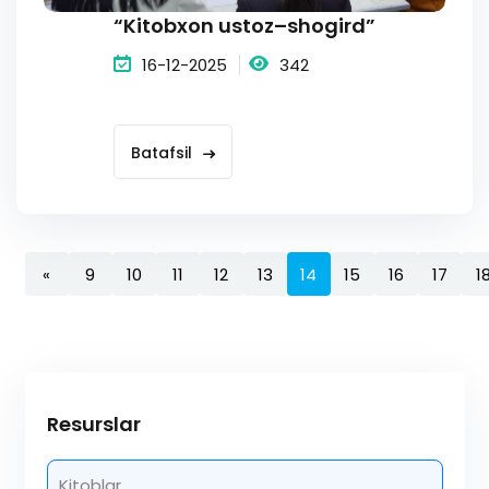
“Kitobxon ustoz–shogird”
16-12-2025
342
Batafsil
«
9
10
11
12
13
14
15
16
17
1
Resurslar
Kitoblar