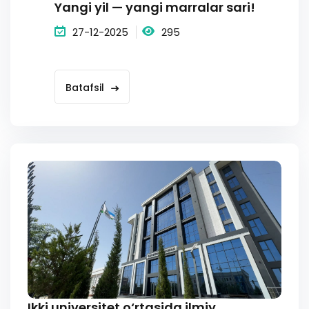
Yangi yil — yangi marralar sari!
27-12-2025
295
Batafsil
Ikki universitet o‘rtasida ilmiy