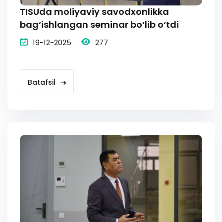
TISUda moliyaviy savodxonlikka
bag‘ishlangan seminar bo‘lib o‘tdi
19-12-2025
277
Batafsil