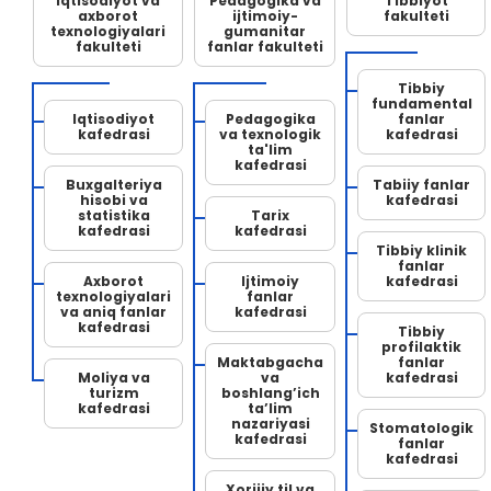
Iqtisodiyot va
Pedagogika va
Tibbiyot
axborot
ijtimoiy-
fakulteti
texnologiyalari
gumanitar
fakulteti
fanlar fakulteti
Tibbiy
fundamental
Iqtisodiyot
Pedagogika
fanlar
kafedrasi
va texnologik
kafedrasi
ta'lim
kafedrasi
Buxgalteriya
Tabiiy fanlar
hisobi va
kafedrasi
statistika
Tarix
kafedrasi
kafedrasi
Tibbiy klinik
fanlar
Axborot
Ijtimoiy
kafedrasi
texnologiyalari
fanlar
va aniq fanlar
kafedrasi
kafedrasi
Tibbiy
profilaktik
Maktabgacha
fanlar
Moliya va
va
kafedrasi
turizm
boshlang’ich
kafedrasi
ta’lim
nazariyasi
Stomatologik
kafedrasi
fanlar
kafedrasi
Xorijiy til va