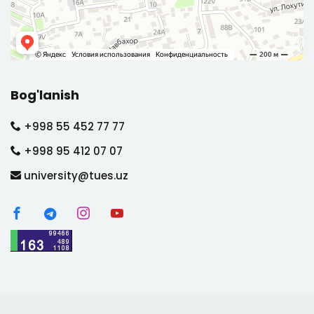
Bog'lanish
+998 55 452 77 77
+998 95 412 07 07
university@tues.uz