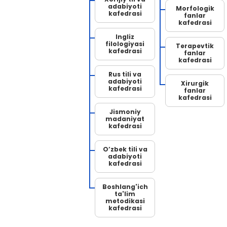
adabiyoti
Morfologik
kafedrasi
fanlar
kafedrasi
Ingliz
filologiyasi
Terapevtik
kafedrasi
fanlar
kafedrasi
Rus tili va
adabiyoti
Xirurgik
kafedrasi
fanlar
kafedrasi
Jismoniy
madaniyat
kafedrasi
O’zbek tili va
adabiyoti
kafedrasi
Boshlang'ich
ta'lim
metodikasi
kafedrasi