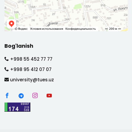
Bog'lanish
+998 55 452 77 77
+998 95 412 07 07
university@tues.uz