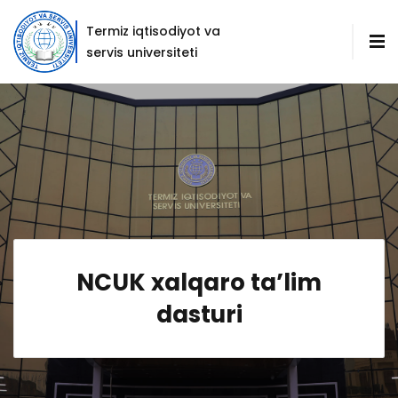
Termiz iqtisodiyot va
servis universiteti
NCUK xalqaro taʼlim
dasturi