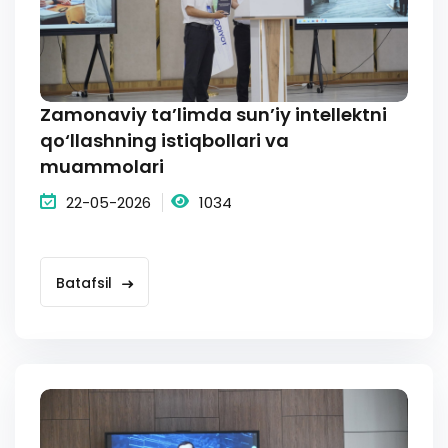
Zamonaviy ta’limda sun’iy intellektni
qo‘llashning istiqbollari va
muammolari
22-05-2026
1034
Batafsil