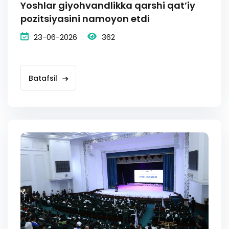
Yoshlar giyohvandlikka qarshi qat’iy
pozitsiyasini namoyon etdi
23-06-2026
362
Batafsil