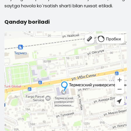
saytga havola ko`rsatish sharti bilan ruxsat etiladi.
Qanday boriladi