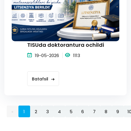
TISUda doktorantura ochildi
19-05-2026
1113
Batafsil
«
1
2
3
4
5
6
7
8
9
1