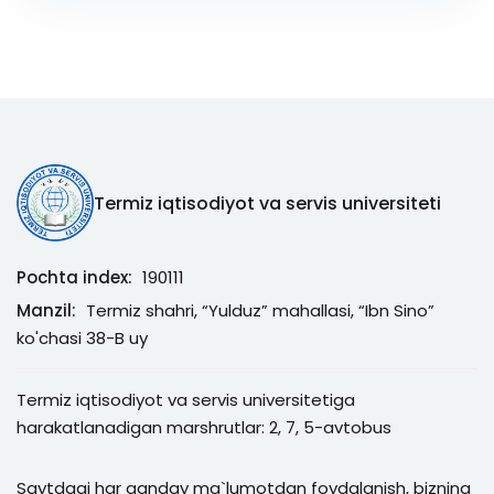
Termiz iqtisodiyot va servis universiteti
Pochta index:
190111
Manzil:
Termiz shahri, “Yulduz” mahallasi, “Ibn Sino”
ko'chasi 38-B uy
Termiz iqtisodiyot va servis universitetiga
harakatlanadigan marshrutlar: 2, 7, 5-avtobus
Saytdagi har qanday ma`lumotdan foydalanish, bizning