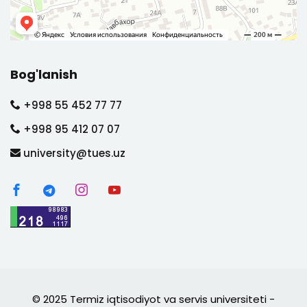
Bog'lanish
+998 55 452 77 77
+998 95 412 07 07
university@tues.uz
© 2025 Termiz iqtisodiyot va servis universiteti -