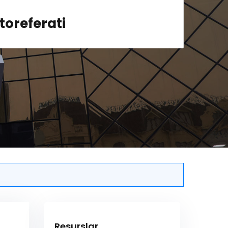
oreferati
Resurslar