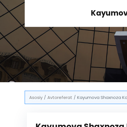
Kayumova
Asosiy
Avtoreferat
Kayumova Shaxnoza Kob
Kayumova Shaxnoza K