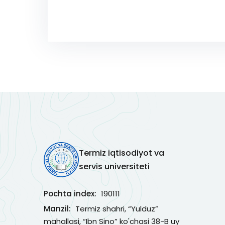
Termiz iqtisodiyot va
servis universiteti
Pochta index:
190111
Manzil:
Termiz shahri, “Yulduz”
mahallasi, “Ibn Sino” ko'chasi 38-B uy