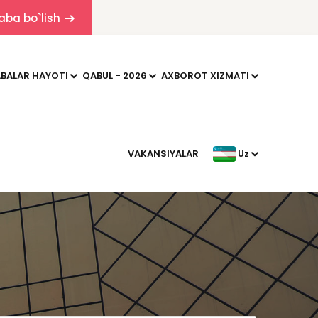
aba bo`lish
BALAR HAYOTI
QABUL - 2026
AXBOROT XIZMATI
VAKANSIYALAR
Uz