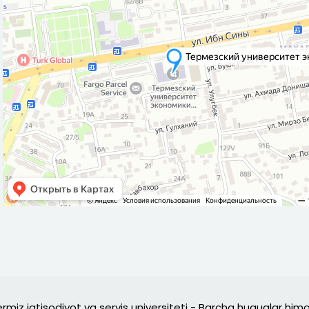
rmiz iqtisodiyot va servis universiteti - Barcha huquqlar hi