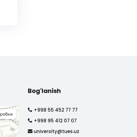
Bog'lanish
+998 55 452 77 77
+998 95 412 07 07
university@tues.uz