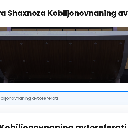
 Shaxnoza Kobiljonovnaning avt
iljonovnaning avtoreferati
obiljonovnaning avtoreferati