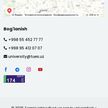
Bog'lanish
+998 55 452 77 77
+998 95 412 07 07
university@tues.uz
© 2025 Termiz iqtisodiyot va servis universiteti -