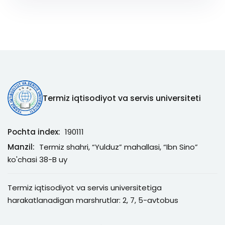
Termiz iqtisodiyot va servis universiteti
Pochta index:
190111
Manzil:
Termiz shahri, “Yulduz” mahallasi, “Ibn Sino”
ko'chasi 38-B uy
Termiz iqtisodiyot va servis universitetiga
harakatlanadigan marshrutlar: 2, 7, 5-avtobus