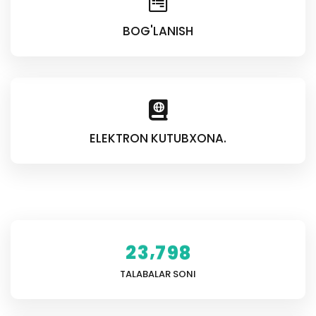
BOG'LANISH
ELEKTRON KUTUBXONA.
,
2
3
7
9
8
TALABALAR SONI