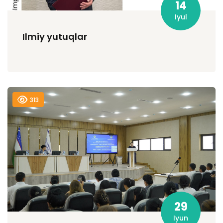
14
Iyul
Ilmiy yutuqlar
313
29
Iyun