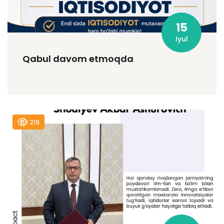
15
Iyul
Qabul davom etmoqda
219