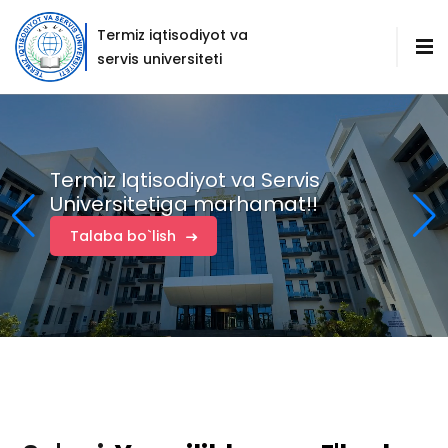
Termiz iqtisodiyot va
servis universiteti
 zamonaviy
Termiz Iqtisodiyot va Servis
iz Iqtisodiyot va Servis
rastrukturalarga ega o'quv
Universitetiga marhamat!!
versitetiga marhamat!!
alarida o'z kasbingizning
asiga aylaning!
laba bo`lish
Talaba bo`lish
laba bo`lish