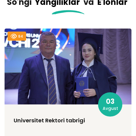
So'ngi
Yangiliklar
va
E'lonlar
84
03
Avgust
Universitet Rektori tabrigi