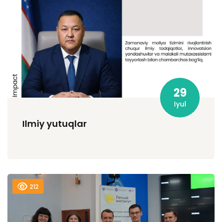
29
Iyul
Ilmiy yutuqlar
212