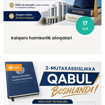
17
Iyul
Xalqaro hamkorlik aloqalari
536