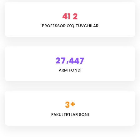
4
1
2
PROFESSOR O'QITUVCHILAR
,
2
7
4
4
7
ARM FONDI
+
3
FAKULTETLAR SONI