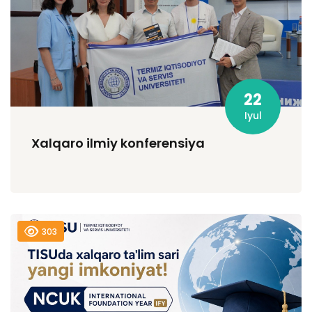
22
Iyul
Xalqaro ilmiy konferensiya
303