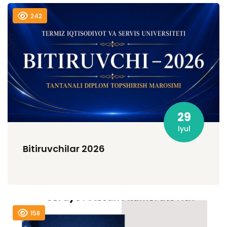
242
29
Iyul
Bitiruvchilar 2026
158