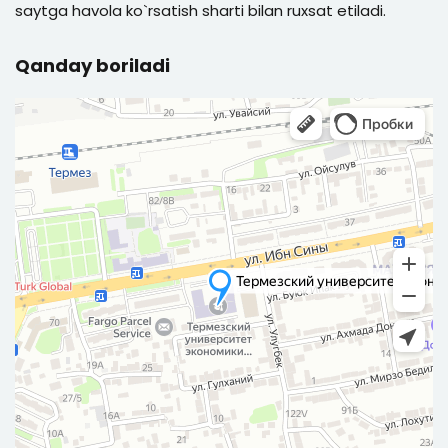
saytga havola ko`rsatish sharti bilan ruxsat etiladi.
Qanday boriladi