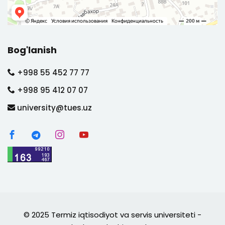
Bog'lanish
+998 55 452 77 77
+998 95 412 07 07
university@tues.uz
© 2025 Termiz iqtisodiyot va servis universiteti -