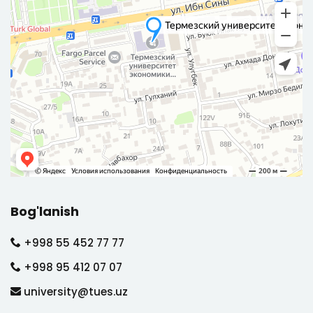
Bog'lanish
+998 55 452 77 77
+998 95 412 07 07
university@tues.uz