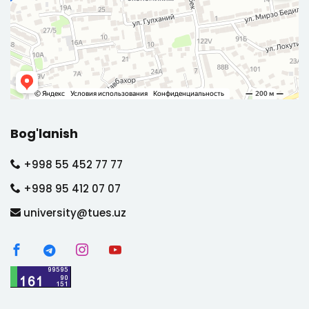
Bog'lanish
+998 55 452 77 77
+998 95 412 07 07
university@tues.uz