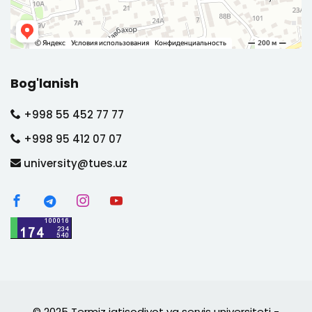
Bog'lanish
+998 55 452 77 77
+998 95 412 07 07
university@tues.uz
© 2025 Termiz iqtisodiyot va servis universiteti -