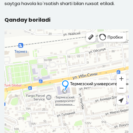
saytga havola ko`rsatish sharti bilan ruxsat etiladi.
Qanday boriladi