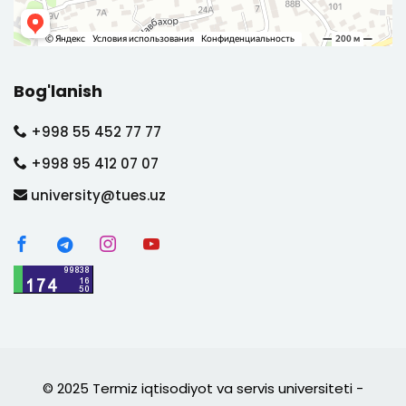
Bog'lanish
+998 55 452 77 77
+998 95 412 07 07
university@tues.uz
© 2025 Termiz iqtisodiyot va servis universiteti -