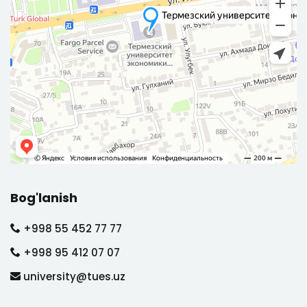
Bog'lanish
+998 55 452 77 77
+998 95 412 07 07
university@tues.uz