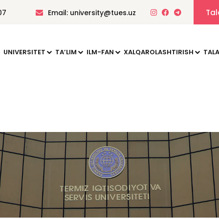
Tal
07
Email: university@tues.uz
UNIVERSITET
TAʼLIM
ILM-FAN
XALQAROLASHTIRISH
TALA