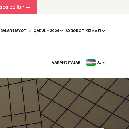
aba bo`lish
BALAR HAYOTI
QABUL - 2026
AXBOROT XIZMATI
VAKANSIYALAR
Uz