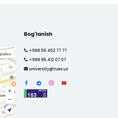
Bog'lanish
+998 55 452 77 77
+998 95 412 07 07
university@tues.uz