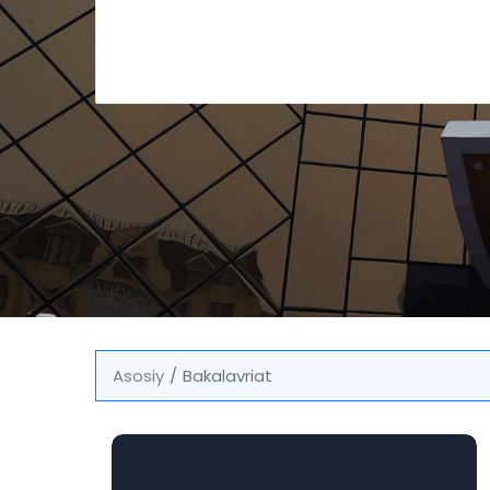
Asosiy
Bakalavriat