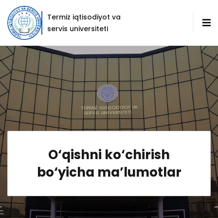
Termiz iqtisodiyot va
servis universiteti
O‘qishni ko‘chirish
bo‘yicha maʼlumotlar