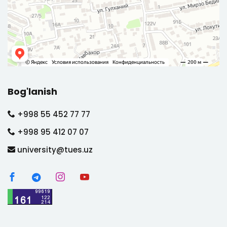
Bog'lanish
+998 55 452 77 77
+998 95 412 07 07
university@tues.uz