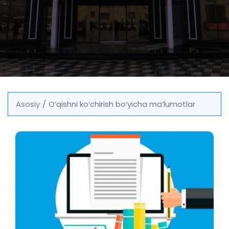
Asosiy
O‘qishni ko‘chirish bo‘yicha maʼlumotlar