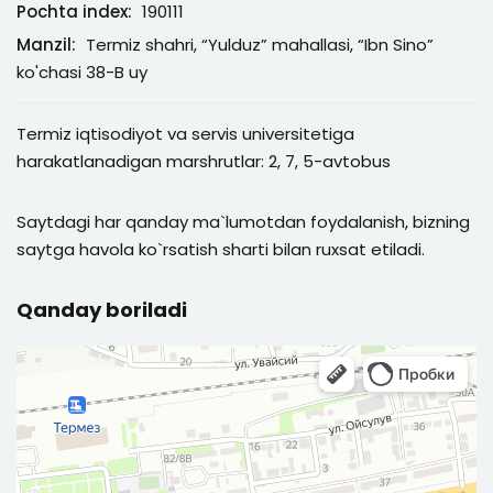
Pochta index:
190111
Manzil:
Termiz shahri, “Yulduz” mahallasi, “Ibn Sino”
ko'chasi 38-B uy
Termiz iqtisodiyot va servis universitetiga
harakatlanadigan marshrutlar: 2, 7, 5-avtobus
Saytdagi har qanday ma`lumotdan foydalanish, bizning
saytga havola ko`rsatish sharti bilan ruxsat etiladi.
Qanday boriladi