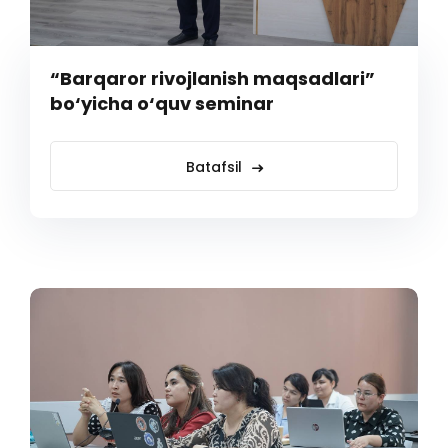
“Barqaror rivojlanish maqsadlari”
bo‘yicha o‘quv seminar
Batafsil