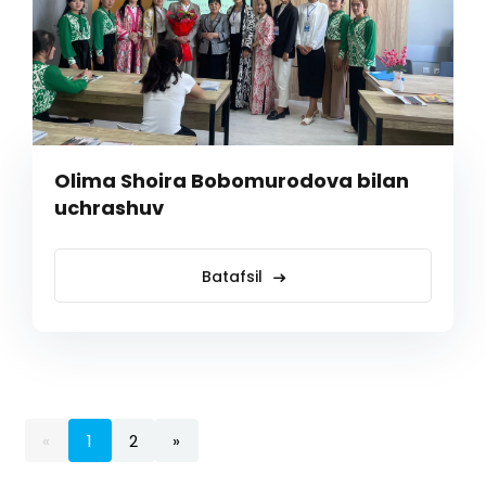
Olima Shoira Bobomurodova bilan
uchrashuv
Batafsil
«
1
2
»