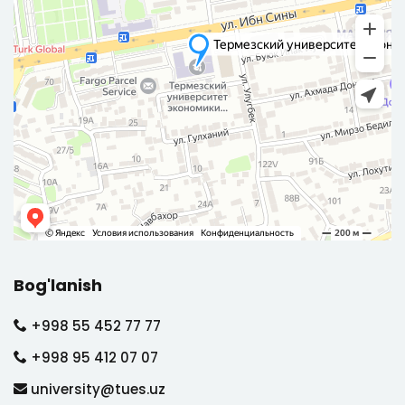
Bog'lanish
+998 55 452 77 77
+998 95 412 07 07
university@tues.uz