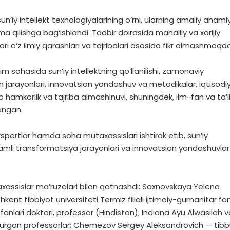
’iy intellekt texnologiyalarining o‘rni, ularning amaliy ahami
qilishga bag‘ishlandi. Tadbir doirasida mahalliy va xorijiy
i o‘z ilmiy qarashlari va tajribalari asosida fikr almashmoqda
im sohasida sun’iy intellektning qo‘llanilishi, zamonaviy
 jarayonlari, innovatsion yondashuv va metodikalar, iqtisodi
 hamkorlik va tajriba almashinuvi, shuningdek, ilm-fan va ta’
angan.
ekspertlar hamda soha mutaxassislari ishtirok etib, sun’iy
qamli transformatsiya jarayonlari va innovatsion yondashuvlar
xassislar ma’ruzalari bilan qatnashdi: Saxnovskaya Yelena
nt tibbiyot universiteti Termiz filiali ijtimoiy-gumanitar fan
 fanlari doktori, professor (Hindiston); Indiana Ayu Alwasilah v
yurgan professorlar; Chemezov Sergey Aleksandrovich — tibb