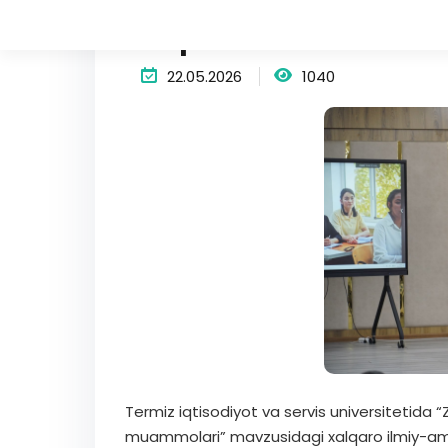
istiqbollari va muam
22.05.2026
1040
Termiz iqtisodiyot va servis universitetida “Z
muammolari” mavzusidagi xalqaro ilmiy-amal