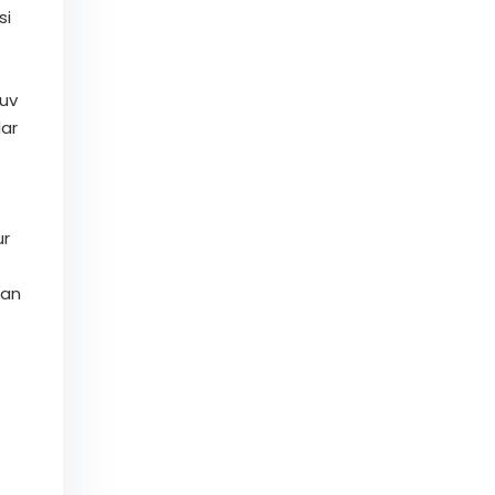
si
quv
lar
ur
dan