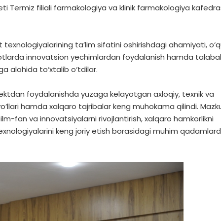
ti Termiz filiali farmakologiya va klinik farmakologiya kafedra
kt texnologiyalarining ta’lim sifatini oshirishdagi ahamiyati, o‘
iqotlarda innovatsion yechimlardan foydalanish hamda talaba
a alohida to‘xtalib o‘tdilar.
ektdan foydalanishda yuzaga kelayotgan axloqiy, texnik va
‘llari hamda xalqaro tajribalar keng muhokama qilindi. Mazk
m-fan va innovatsiyalarni rivojlantirish, xalqaro hamkorlikni
nologiyalarini keng joriy etish borasidagi muhim qadamlar