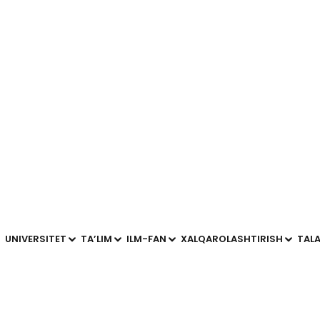
’iy intellektni qo‘llashning ist
iy ta’limda sun’iy intellektni qo‘llashning istiqbollari va mu
n’iy intellektni qo‘llashning