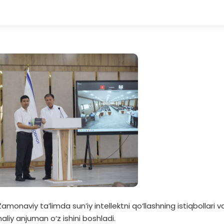
molari
amonaviy ta’limda sun’iy intellektni qo‘llashning istiqbollari v
iy anjuman o‘z ishini boshladi.