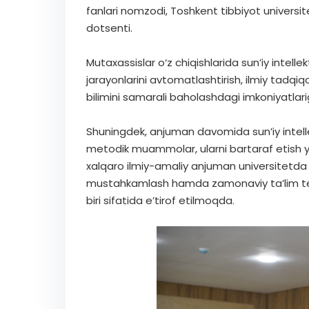
fanlari nomzodi, Toshkent tibbiyot universite
dotsenti.
Mutaxassislar o‘z chiqishlarida sun’iy intelle
jarayonlarini avtomatlashtirish, ilmiy tadq
bilimini samarali baholashdagi imkoniyatlarig
Shuningdek, anjuman davomida sun’iy intell
metodik muammolar, ularni bartaraf etish yo
xalqaro ilmiy-amaliy anjuman universitetda il
mustahkamlash hamda zamonaviy ta’lim tex
biri sifatida e’tirof etilmoqda.