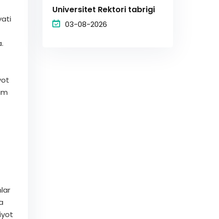
Universitet Rektori tabrigi
yati
03-08-2026
.
yot
lim
lar
a
iyot