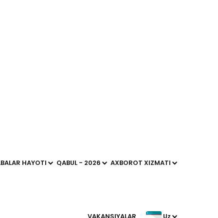
iqbollari va muammolari
ammolari
Resurslar