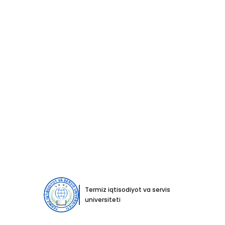
Zamonaviy ta’limda sun
Asosiy
Barcha yangiliklar
Tadbirlar
Zamonav
Zamonaviy ta’limda su