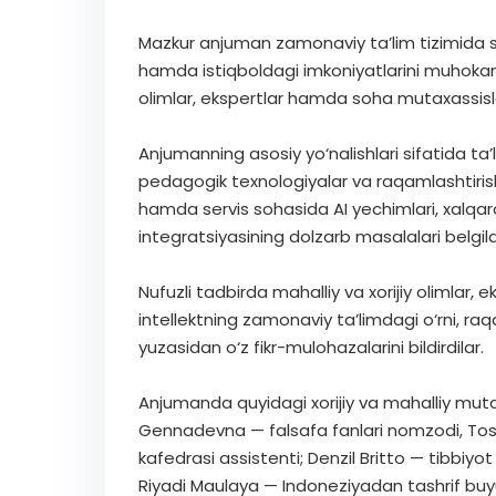
Mazkur anjuman zamonaviy ta’lim tizimida sun
hamda istiqboldagi imkoniyatlarini muhokama 
olimlar, ekspertlar hamda soha mutaxassislar
Anjumanning asosiy yo‘nalishlari sifatida ta’l
pedagogik texnologiyalar va raqamlashtirish
hamda servis sohasida AI yechimlari, xalqaro
integratsiyasining dolzarb masalalari belgil
Nufuzli tadbirda mahalliy va xorijiy olimlar, 
intellektning zamonaviy ta’limdagi o‘rni, ra
yuzasidan o‘z fikr-mulohazalarini bildirdilar.
Anjumanda quyidagi xorijiy va mahalliy muta
Gennadevna — falsafa fanlari nomzodi, Toshke
kafedrasi assistenti; Denzil Britto — tibbiyot
Riyadi Maulaya — Indoneziyadan tashrif bu