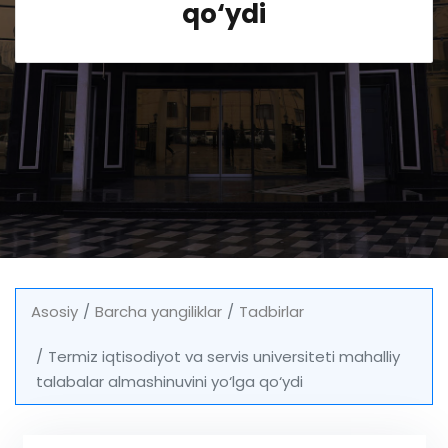
qo‘ydi
Asosiy
Barcha yangiliklar
Tadbirlar
Termiz iqtisodiyot va servis universiteti mahalliy
talabalar almashinuvini yo‘lga qo‘ydi