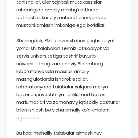
tanishdilar. Ular tajribali mutaxassislar
rahbarligida amaliy mashg‘ulotlarda
qatnashib, kasbiy mahoratlarini yanada
mustahkamlash imkoniga ega bo‘ldilar.
Shuningdek, EMU universitetining iqtisodiyot
yo‘nalishi talabalari Termiz iqtisodiyot va
servis universitetiga tashrif buyurib,
universitetning zamonaviy Bloomberg
laboratoriyasida maxsus amaliy
mashg‘ulotlarda ishtirok etdilar.
Laboratoriyada talabalar xalqaro moliya
bozorlari, investitsiya tahlili, fond bozori
ma’lumotlari va zamonaviy iqtisodiy dasturlar
bilan ishlash bo‘yicha amaliy ko‘nikmalarni
egalladilar.
Bu kabi mahalliy talabalar almashinuvi