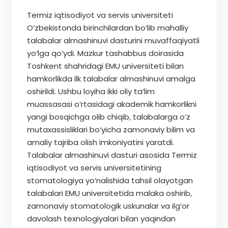
Termiz iqtisodiyot va servis universiteti
O‘zbekistonda birinchilardan bo‘lib mahalliy
talabalar almashinuvi dasturini muvaffaqiyatli
yo‘lga qo‘ydi. Mazkur tashabbus doirasida
Toshkent shahridagi EMU universiteti bilan
hamkorlikda ilk talabalar almashinuvi amalga
oshirildi. Ushbu loyiha ikki oliy ta’lim
muassasasi o‘rtasidagi akademik hamkorlikni
yangi bosqichga olib chiqib, talabalarga o‘z
mutaxassisliklari bo‘yicha zamonaviy bilim va
amaliy tajriba olish imkoniyatini yaratdi.
Talabalar almashinuvi dasturi asosida Termiz
iqtisodiyot va servis universitetining
stomatologiya yo‘nalishida tahsil olayotgan
talabalari EMU universitetida malaka oshirib,
zamonaviy stomatologik uskunalar va ilg‘or
davolash texnologiyalari bilan yaqindan