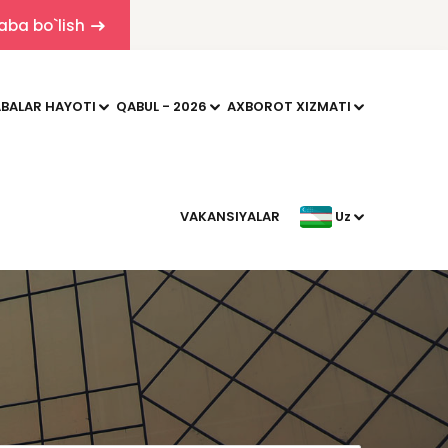
aba bo`lish
BALAR HAYOTI
QABUL - 2026
AXBOROT XIZMATI
VAKANSIYALAR
Uz