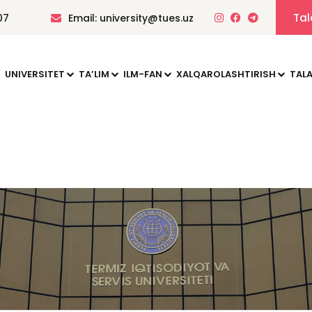
Tal
07
Email: university@tues.uz
UNIVERSITET
TAʼLIM
ILM-FAN
XALQAROLASHTIRISH
TALA