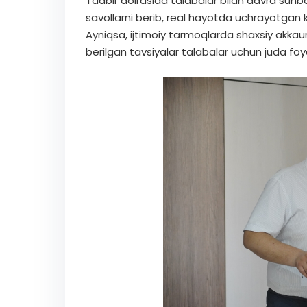
Tadbir doirasida talabalar bilan davra suhbati
savollarni berib, real hayotda uchrayotgan k
Ayniqsa, ijtimoiy tarmoqlarda shaxsiy akkaunt
berilgan tavsiyalar talabalar uchun juda foyda