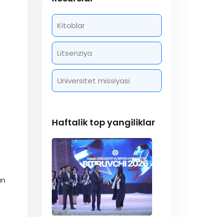
Kitoblar
Litsenziya
Universitet missiyasi
Haftalik top yangiliklar
un