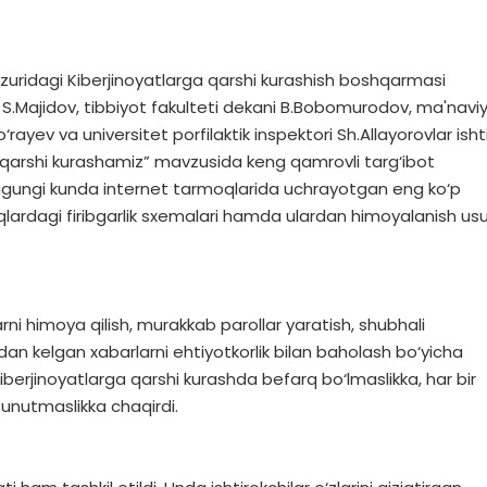
uzuridagi Kiberjinoyatlarga qarshi kurashish boshqarmasi
ri S.Majidov, tibbiyot fakulteti dekani B.Bobomurodov, ma'navi
o‘rayev va universitet porfilaktik inspektori Sh.Allayorovlar isht
 qarshi kurashamiz” mavzusida keng qamrovli targ‘ibot
a bugungi kunda internet tarmoqlarida uchrayotgan eng ko‘p
oqlardagi firibgarlik sxemalari hamda ulardan himoyalanish usul
ni himoya qilish, murakkab parollar yaratish, shubhali
an kelgan xabarlarni ehtiyotkorlik bilan baholash bo‘yicha
kiberjinoyatlarga qarshi kurashda befarq bo‘lmaslikka, har bir
i unutmaslikka chaqirdi.