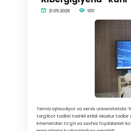
21.05.2026
1011
Termiz iqtisodiyot va servis universitetida “
targ‘ibot tadbiri tashkil etildi. Mazkur tadbi
internetdan to‘g‘ri va xavfsiz foydalanish ko
immunitetni kuchaytirishga qaratildi.