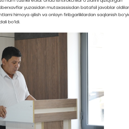
 ham tashkil etildi. Unda ishtirokchilar o‘zlarini qiziqtirgan
iberxavflar yuzasidan mutaxassisdan batafsil javoblar oldilar
larni himoya qilish va onlayn firibgarliklardan saqlanish bo‘y
li bo‘ldi.