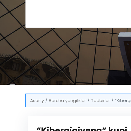
Asosiy
Barcha yangiliklar
Tadbirlar
“Kiberg
“Kibergigiyena” kuni