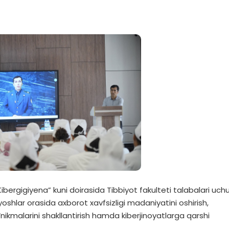
Kibergigiyena” kuni doirasida Tibbiyot fakulteti talabalari uch
r yoshlar orasida axborot xavfsizligi madaniyatini oshirish,
‘nikmalarini shakllantirish hamda kiberjinoyatlarga qarshi