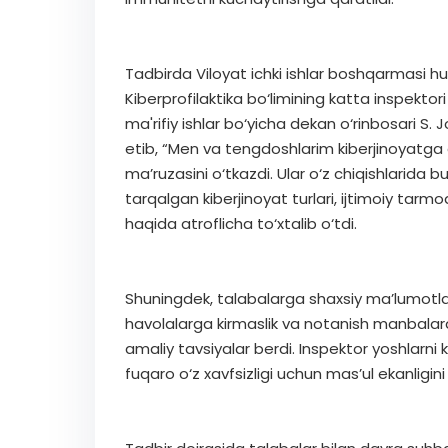
Tadbirda Viloyat ichki ishlar boshqarmasi h
Kiberprofilaktika bo‘limining katta inspekto
ma'rifiy ishlar bo‘yicha dekan o‘rinbosari S. J
etib, “Men va tengdoshlarim kiberjinoyatga
ma’ruzasini o‘tkazdi. Ular o‘z chiqishlarid
tarqalgan kiberjinoyat turlari, ijtimoiy tarm
haqida atroflicha to‘xtalib o‘tdi.
Shuningdek, talabalarga shaxsiy ma’lumotlar
havolalarga kirmaslik va notanish manbalard
amaliy tavsiyalar berdi. Inspektor yoshlarni 
fuqaro o‘z xavfsizligi uchun mas’ul ekanligin