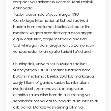
targ‘ibot va tanishtiruv uchrashuvlari tashkil
etilmoqda.
Tadbir davomida o‘quvchilarga TISU
Cambridge International School faoliyati
haqida ham ma’lumot berildi. Ushbu ta’lim
maskani xalqaro standartlarga asoslangan
o‘quv dasturlari, xorijiy metodika asosida
tashkil etilgan dars jarayonlari va zamonaviy
yondashuvlari bilan ajralib turishi ta’kidlandi.
Shuningdek, universitet huzurida faoliyat
yuritayotgan EDUHUB markazi haqida ham
batafsil ma’lumot berildi. EDUHUB markazida
xorijiy tillarni o‘rganish, kasbiy ko‘nikmalarni
rivojlantirish, zamonaviy texnologiyalar
asosida ta’lim olish hamda turli trening va
seminarlar tashkil etilishi haqida tushuntirishlar
olib borildi. Markaz yoshlarning bilim va