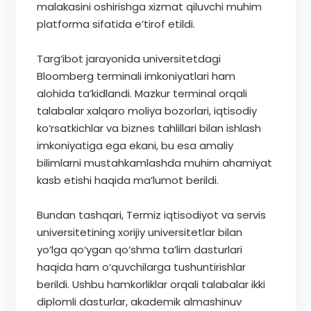
malakasini oshirishga xizmat qiluvchi muhim
platforma sifatida e’tirof etildi.
Targ‘ibot jarayonida universitetdagi
Bloomberg terminali imkoniyatlari ham
alohida ta’kidlandi. Mazkur terminal orqali
talabalar xalqaro moliya bozorlari, iqtisodiy
ko‘rsatkichlar va biznes tahlillari bilan ishlash
imkoniyatiga ega ekani, bu esa amaliy
bilimlarni mustahkamlashda muhim ahamiyat
kasb etishi haqida ma’lumot berildi.
Bundan tashqari, Termiz iqtisodiyot va servis
universitetining xorijiy universitetlar bilan
yo‘lga qo‘ygan qo‘shma ta’lim dasturlari
haqida ham o‘quvchilarga tushuntirishlar
berildi. Ushbu hamkorliklar orqali talabalar ikki
diplomli dasturlar, akademik almashinuv