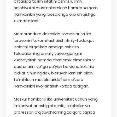
o‘rtasida ta’lim sifatini oshirish, ilmiy
salohiyatni mustahkamlash hamda xalqaro
hamkorlikni yangi bosqichga olib chiqishga
xizmat qiladi.
Memorandum doirasida tomonlar ta’lim
jarayonini takomillashtirish, ilmiy-tadqiqot
ishlarini birgalikda amalga oshirish,
talabalarning amaliy tayyorgarligini
kuchaytirish hamda akademik almashinuv
dasturlarini yo‘lga qo‘yish bo‘yicha kelishib
oldilar. Shuningdek, bitiruvchilarni ish bilan
ta’minlash masalalarida ham o‘zaro
hamkorlikni rivojlantirish ko‘zda tutilgan.
Mazkur hamkorlik ikki universitet uchun yangi
imkoniyatlar eshigini ochib, talabalar va
professor-o‘qituvchilarning xalqaro tajriba