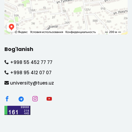
Bog'lanish
+998 55 452 77 77
+998 95 412 07 07
university@tues.uz