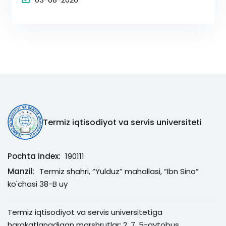
Termiz iqtisodiyot va servis universiteti
Pochta index:
190111
Manzil:
Termiz shahri, “Yulduz” mahallasi, “Ibn Sino”
ko'chasi 38-B uy
Termiz iqtisodiyot va servis universitetiga
harakatlanadigan marshrutlar: 2, 7, 5-avtobus