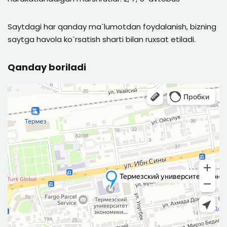
Saytdagi har qanday ma`lumotdan foydalanish, bizning
saytga havola ko`rsatish sharti bilan ruxsat etiladi.
Qanday boriladi