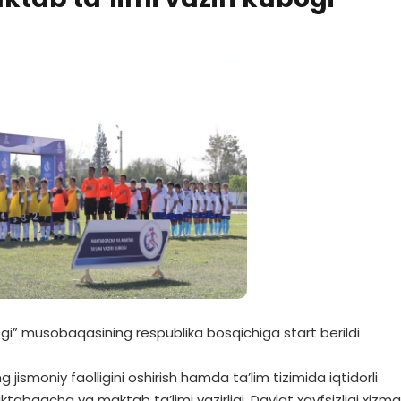
gi” musobaqasining respublika bosqichiga start berildi
ng jismoniy faolligini oshirish hamda ta’lim tizimida iqtidorli
abgacha va maktab ta’limi vazirligi, Davlat xavfsizligi xizma