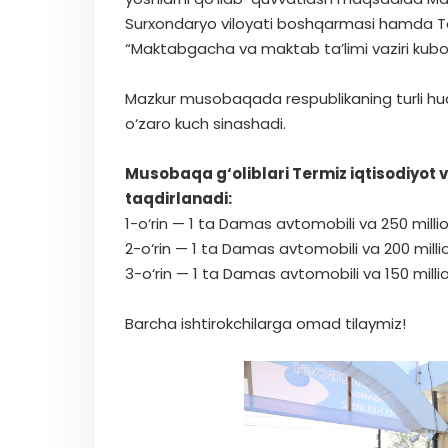
Surxondaryo viloyati boshqarmasi hamda Term
“Maktabgacha va maktab ta’limi vaziri kubo
Mazkur musobaqada respublikaning turli hud
o‘zaro kuch sinashadi.
Musobaqa g‘oliblari Termiz iqtisodiyot v
taqdirlanadi:
1-o‘rin — 1 ta Damas avtomobili va 250 milli
2-o‘rin — 1 ta Damas avtomobili va 200 milli
3-o‘rin — 1 ta Damas avtomobili va 150 milli
Barcha ishtirokchilarga omad tilaymiz!