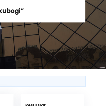
kubogi”
Resurslar