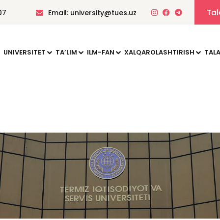
Tal
07
Email: university@tues.uz
UNIVERSITET
TAʼLIM
ILM-FAN
XALQAROLASHTIRISH
TALA