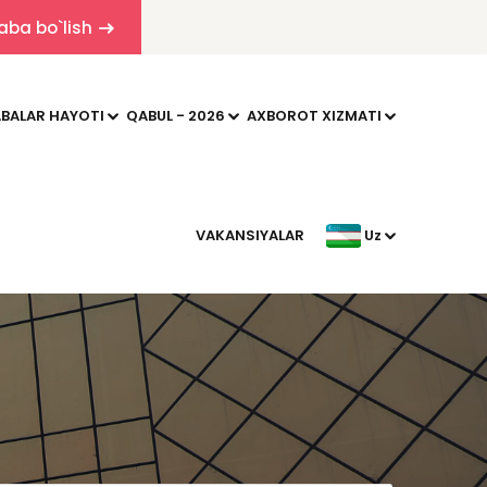
aba bo`lish
BALAR HAYOTI
QABUL - 2026
AXBOROT XIZMATI
VAKANSIYALAR
Uz