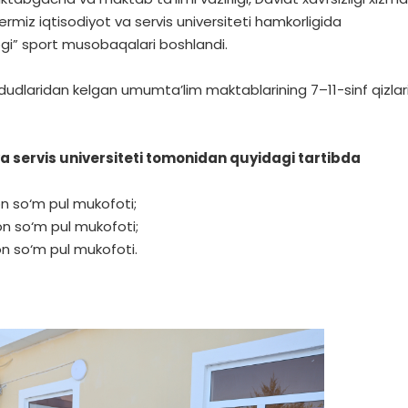
iz iqtisodiyot va servis universiteti hamkorligida
gi” sport musobaqalari boshlandi.
udlaridan kelgan umumta’lim maktablarining 7–11-sinf qizlar
a servis universiteti tomonidan quyidagi tartibda
on so‘m pul mukofoti;
on so‘m pul mukofoti;
on so‘m pul mukofoti.