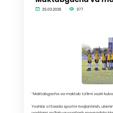
25.03.2026
377
“Maktabgacha va maktab ta’limi vaziri kubo
Yoshlar o‘rtasida sportni rivojlantirish, ularni
yoshlarni qo‘llab-quvvatlash maqsadida Makt