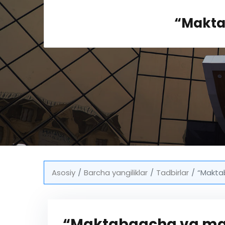
“Makta
Asosiy
Barcha yangiliklar
Tadbirlar
“Maktab
“Maktabgacha va makt