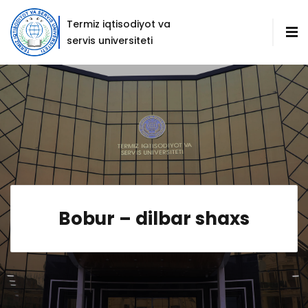
Termiz iqtisodiyot va
servis universiteti
Bobur – dilbar shaxs