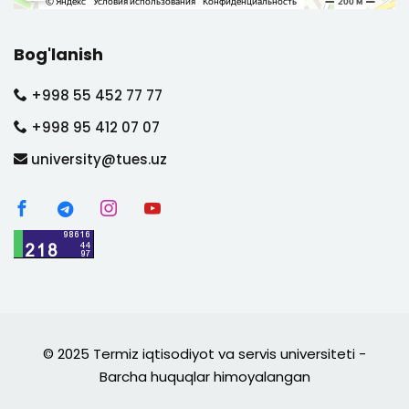
Bog'lanish
+998 55 452 77 77
+998 95 412 07 07
university@tues.uz
© 2025 Termiz iqtisodiyot va servis universiteti -
Barcha huquqlar himoyalangan