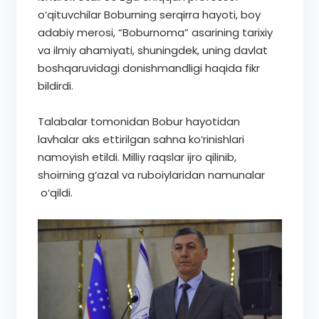
o‘qituvchilar Boburning serqirra hayoti, boy
adabiy merosi, “Boburnoma” asarining tarixiy
va ilmiy ahamiyati, shuningdek, uning davlat
boshqaruvidagi donishmandligi haqida fikr
bildirdi.
Talabalar tomonidan Bobur hayotidan
lavhalar aks ettirilgan sahna ko‘rinishlari
namoyish etildi. Milliy raqslar ijro qilinib,
shoirning g‘azal va ruboiylaridan namunalar
o‘qildi.