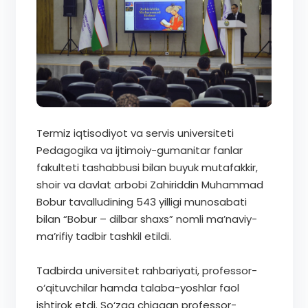
Termiz iqtisodiyot va servis universiteti
Pedagogika va ijtimoiy-gumanitar fanlar
fakulteti tashabbusi bilan buyuk mutafakkir,
shoir va davlat arbobi Zahiriddin Muhammad
Bobur tavalludining 543 yilligi munosabati
bilan “Bobur – dilbar shaxs” nomli ma’naviy-
ma’rifiy tadbir tashkil etildi.
Tadbirda universitet rahbariyati, professor-
o‘qituvchilar hamda talaba-yoshlar faol
ishtirok etdi. So‘zga chiqqan professor-