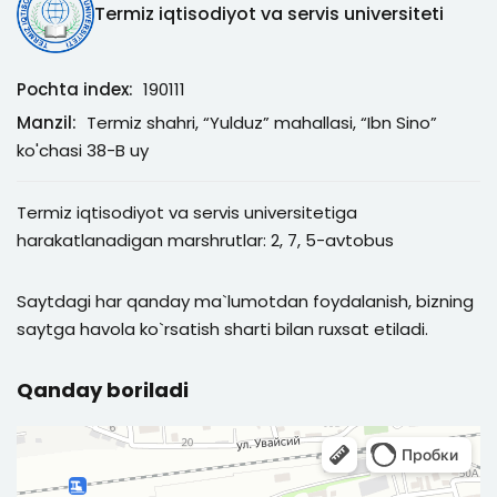
Termiz iqtisodiyot va servis universiteti
Pochta index:
190111
Manzil:
Termiz shahri, “Yulduz” mahallasi, “Ibn Sino”
ko'chasi 38-B uy
Termiz iqtisodiyot va servis universitetiga
harakatlanadigan marshrutlar: 2, 7, 5-avtobus
Saytdagi har qanday ma`lumotdan foydalanish, bizning
saytga havola ko`rsatish sharti bilan ruxsat etiladi.
Qanday boriladi