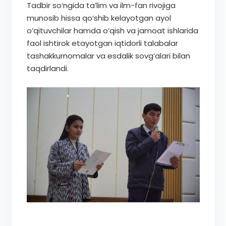
Tadbir so‘ngida ta’lim va ilm-fan rivojiga
munosib hissa qo‘shib kelayotgan ayol
o‘qituvchilar hamda o‘qish va jamoat ishlarida
faol ishtirok etayotgan iqtidorli talabalar
tashakkurnomalar va esdalik sovg‘alari bilan
taqdirlandi.