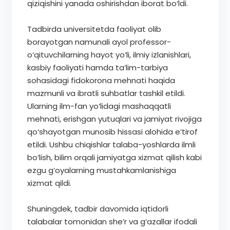
qiziqishini yanada oshirishdan iborat bo‘ldi.
Tadbirda universitetda faoliyat olib
borayotgan namunali ayol professor-
o‘qituvchilarning hayot yo‘li, ilmiy izlanishlari,
kasbiy faoliyati hamda ta’lim-tarbiya
sohasidagi fidokorona mehnati haqida
mazmunli va ibratli suhbatlar tashkil etildi.
Ularning ilm-fan yo‘lidagi mashaqqatli
mehnati, erishgan yutuqlari va jamiyat rivojiga
qo‘shayotgan munosib hissasi alohida e’tirof
etildi. Ushbu chiqishlar talaba-yoshlarda ilmli
bo‘lish, bilim orqali jamiyatga xizmat qilish kabi
ezgu g‘oyalarning mustahkamlanishiga
xizmat qildi.
Shuningdek, tadbir davomida iqtidorli
talabalar tomonidan she’r va g‘azallar ifodali