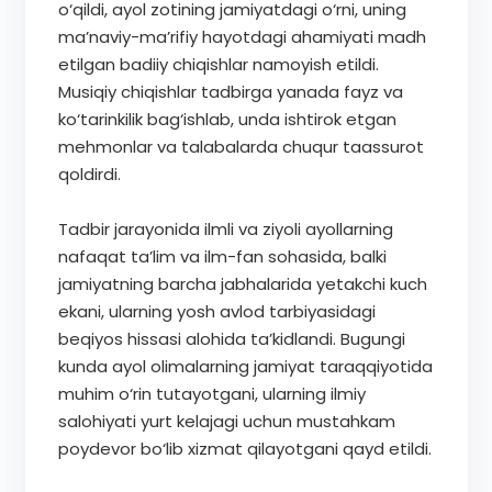
o‘qildi, ayol zotining jamiyatdagi o‘rni, uning
ma’naviy-ma’rifiy hayotdagi ahamiyati madh
etilgan badiiy chiqishlar namoyish etildi.
Musiqiy chiqishlar tadbirga yanada fayz va
ko‘tarinkilik bag‘ishlab, unda ishtirok etgan
mehmonlar va talabalarda chuqur taassurot
qoldirdi.
Tadbir jarayonida ilmli va ziyoli ayollarning
nafaqat ta’lim va ilm-fan sohasida, balki
jamiyatning barcha jabhalarida yetakchi kuch
ekani, ularning yosh avlod tarbiyasidagi
beqiyos hissasi alohida ta’kidlandi. Bugungi
kunda ayol olimalarning jamiyat taraqqiyotida
muhim o‘rin tutayotgani, ularning ilmiy
salohiyati yurt kelajagi uchun mustahkam
poydevor bo‘lib xizmat qilayotgani qayd etildi.