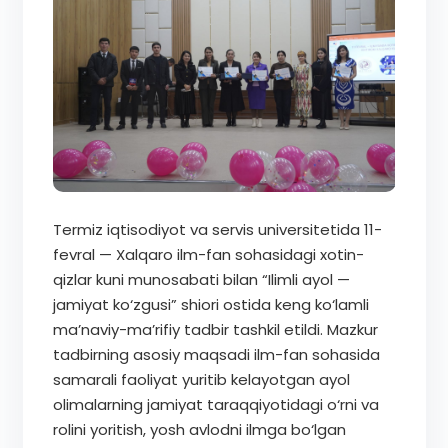
Termiz iqtisodiyot va servis universitetida 11-
fevral — Xalqaro ilm-fan sohasidagi xotin-
qizlar kuni munosabati bilan “Ilimli ayol —
jamiyat ko‘zgusi” shiori ostida keng ko‘lamli
ma’naviy-ma’rifiy tadbir tashkil etildi. Mazkur
tadbirning asosiy maqsadi ilm-fan sohasida
samarali faoliyat yuritib kelayotgan ayol
olimalarning jamiyat taraqqiyotidagi o‘rni va
rolini yoritish, yosh avlodni ilmga bo‘lgan