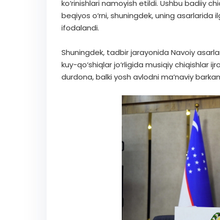
ko‘rinishlari namoyish etildi. Ushbu badiiy c
beqiyos o‘rni, shuningdek, uning asarlarida il
ifodalandi.
Shuningdek, tadbir jarayonida Navoiy asarlar
kuy-qo‘shiqlar jo‘rligida musiqiy chiqishlar 
durdona, balki yosh avlodni ma’naviy barkam