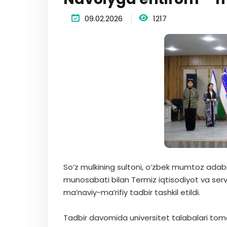
09.02.2026
1217
So‘z mulkining sultoni, o‘zbek mumtoz adabiyo
munosabati bilan Termiz iqtisodiyot va servi
ma’naviy-ma’rifiy tadbir tashkil etildi.
Tadbir davomida universitet talabalari tom