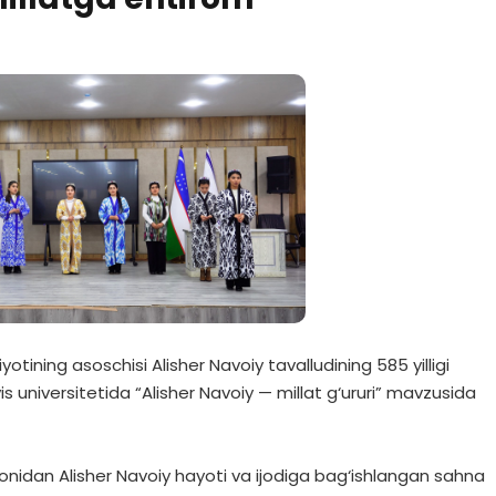
tining asoschisi Alisher Navoiy tavalludining 585 yilligi
s universitetida “Alisher Navoiy — millat g‘ururi” mavzusida
onidan Alisher Navoiy hayoti va ijodiga bag‘ishlangan sahna