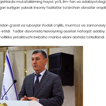
hiqishlarda mutafakkirning hayot yo‘li, ilm-fan va adabiyotdagi
gari surilgan yuksak insoniy fazilatlar ta’sirchan obrazlar orqali
idan g‘azal va ruboiylar ifodali o‘qilib, mumtoz va zamonaviy
ijro etildi. Tadbir davomida Navoiyning asarlari nafaqat adabiy
ollikka yetaklovchi bebaho manba ekani alohida ta’kidlandi.