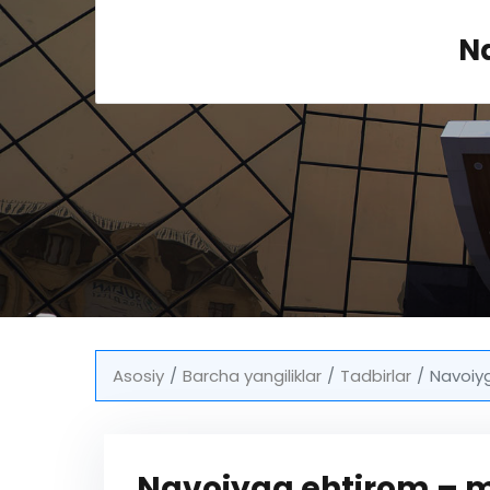
Na
Asosiy
Barcha yangiliklar
Tadbirlar
Navoiyg
Navoiyga ehtirom – m