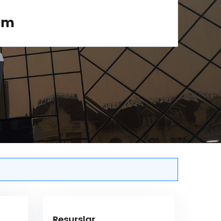
rom
Resurslar