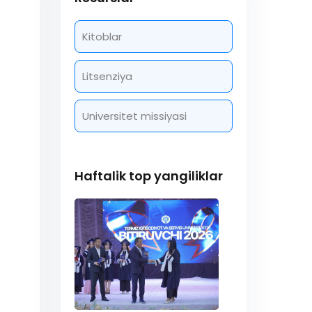
Kitoblar
Litsenziya
Universitet missiyasi
Haftalik top yangiliklar