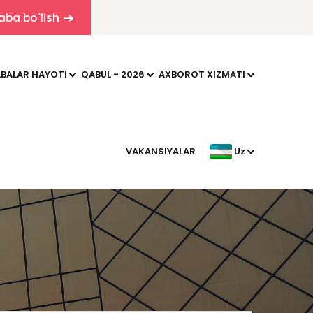
aba bo`lish
BALAR HAYOTI
QABUL - 2026
AXBOROT XIZMATI
VAKANSIYALAR
Uz