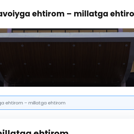
voiyga ehtirom – millatga ehti
a ehtirom – millatga ehtirom
illatga ehtirom