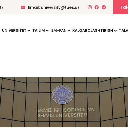
Tal
07
Email: university@tues.uz
UNIVERSITET
TAʼLIM
ILM-FAN
XALQAROLASHTIRISH
TALA