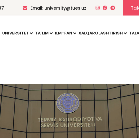
Tal
07
Email: university@tues.uz
UNIVERSITET
TAʼLIM
ILM-FAN
XALQAROLASHTIRISH
TALA