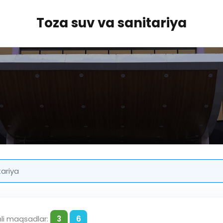
Toza suv va sanitariya
tariya
hli maqsadlar:
3
6