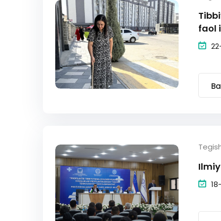
Tibb
faol 
22
Ba
Tegis
Ilmi
18