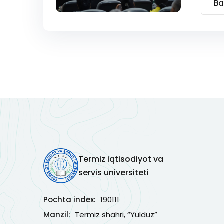
Ba
Termiz iqtisodiyot va
servis universiteti
Pochta index:
190111
Manzil:
Termiz shahri, “Yulduz”