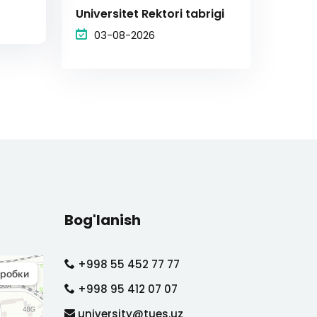
Universitet Rektori tabrigi
03-08-2026
Bog'lanish
+998 55 452 77 77
+998 95 412 07 07
university@tues.uz