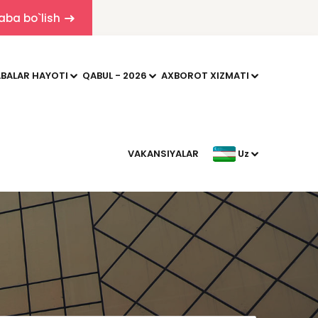
aba bo`lish
BALAR HAYOTI
QABUL - 2026
AXBOROT XIZMATI
VAKANSIYALAR
Uz