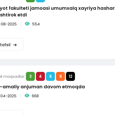
iyot fakulteti jamoasi umumxalq xayriya hashar
ishtirok etdi
-08-2025
554
tafsil
hli maqsadlar:
3
4
6
9
12
y-amaliy anjuman davom etmoqda
-04-2025
668