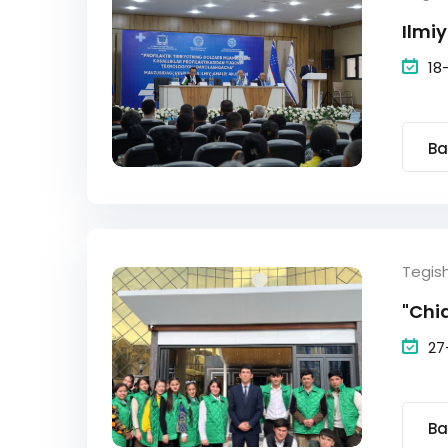
Ilmi
18
Ba
Tegis
"Chiq
27
Ba