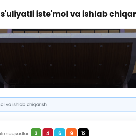
'uliyatli iste'mol va ishlab chiqa
mol va ishlab chiqarish
hli maqsadlar:
3
4
6
9
12