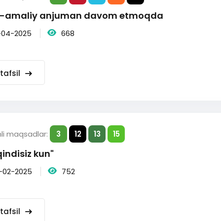
y-amaliy anjuman davom etmoqda
-04-2025
668
tafsil
hli maqsadlar:
3
12
13
15
indisiz kun"
-02-2025
752
tafsil