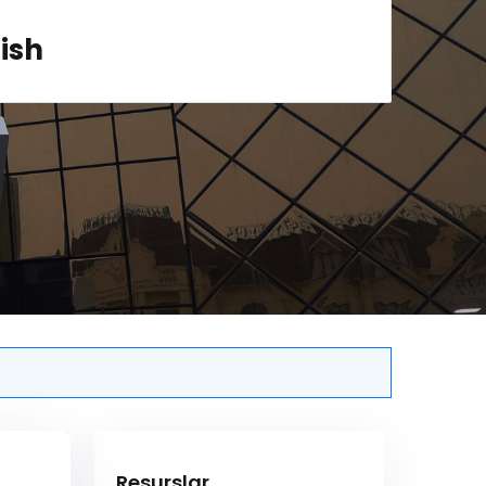
rish
Resurslar