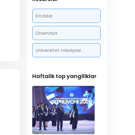
Kitoblar
Litsenziya
Universitet missiyasi
Haftalik top yangiliklar