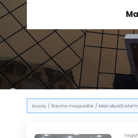
Mas
Asosiy
Barcha maqsadlar
Mas'uliyatli iste'
Tegis