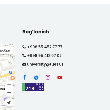
Bog'lanish
+998 55 452 77 77
+998 95 412 07 07
university@tues.uz