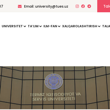
Tal
07
Email: university@tues.uz
UNIVERSITET
TAʼLIM
ILM-FAN
XALQAROLASHTIRISH
TALA