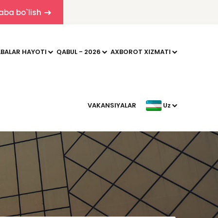
aba bo`lish
BALAR HAYOTI
QABUL - 2026
AXBOROT XIZMATI
VAKANSIYALAR
Uz