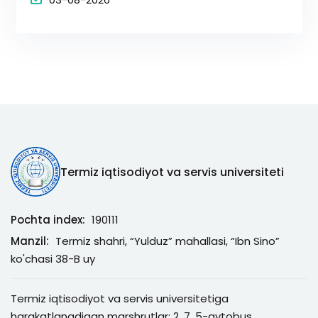
Termiz iqtisodiyot va servis universiteti
Pochta index:
190111
Manzil:
Termiz shahri, “Yulduz” mahallasi, “Ibn Sino”
ko'chasi 38-B uy
Termiz iqtisodiyot va servis universitetiga
harakatlanadigan marshrutlar: 2, 7, 5-avtobus