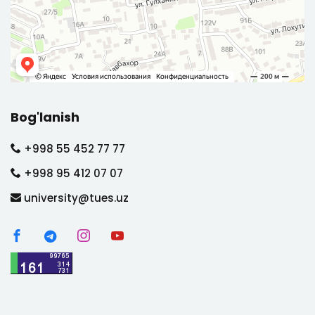
Bog'lanish
+998 55 452 77 77
+998 95 412 07 07
university@tues.uz