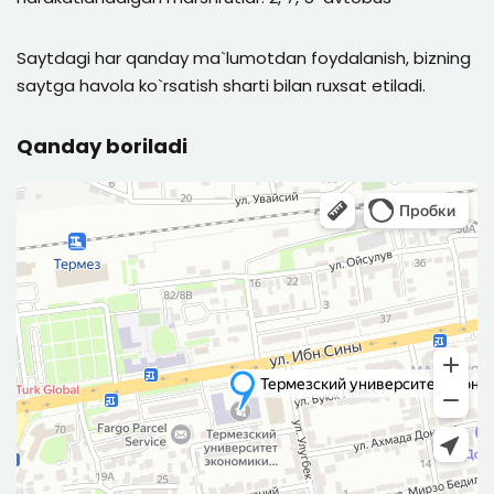
Saytdagi har qanday ma`lumotdan foydalanish, bizning
saytga havola ko`rsatish sharti bilan ruxsat etiladi.
Qanday boriladi