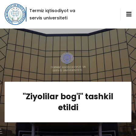
Termiz iqtisodiyot va
servis universiteti
"Ziyolilar bog'i" tashkil
etildi