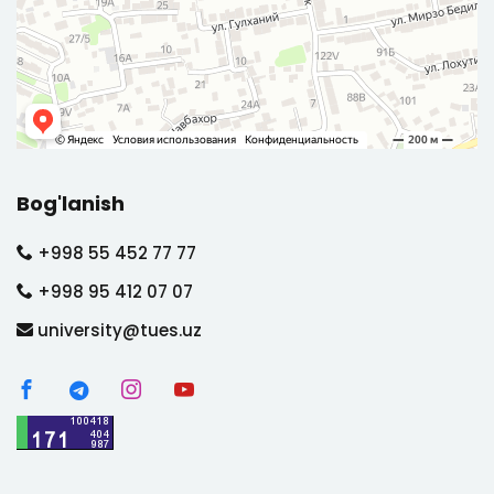
Bog'lanish
+998 55 452 77 77
+998 95 412 07 07
university@tues.uz