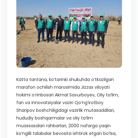
Katta tantana, ko‘tarinki shukuhda o‘tkazilgan
marafon ochilish marosimida Jizzax viloyati
hokimi o‘rinbosari Akmal Savurboyev, Oliy ta’lim,
fan va innovatsiyalar vaziri Qo‘ng‘irotboy
Sharipov boshchiligidagi vazirlik mutasaddilari,
hududiy boshqarmalar va oliy ta’lim
muassasalari rahbarlari, 2000 nafarga yaqin
ko‘ngilli talabalar bevosita ishtirok etgan bo‘lsa,