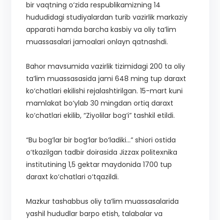
bir vaqtning o‘zida respublikamizning 14
hududidagi studiyalardan turib vazirlik markaziy
apparati hamda barcha kasbiy va oliy ta’lim
muassasalari jamoalari onlayn qatnashdi.
Bahor mavsumida vazirlik tizimidagi 200 ta oliy
ta’lim muassasasida jami 648 ming tup daraxt
ko‘chatlari ekilishi rejalashtirilgan. 15-mart kuni
mamlakat bo‘ylab 30 mingdan ortiq daraxt
ko‘chatlari ekilib, “Ziyolilar bog‘i” tashkil etildi.
“Bu bog‘lar bir bog‘lar bo‘ladiki...” shiori ostida
o‘tkazilgan tadbir doirasida Jizzax politexnika
institutining 1,5 gektar maydonida 1700 tup
daraxt ko‘chatlari o‘tqazildi.
Mazkur tashabbus oliy ta’lim muassasalarida
yashil hududlar barpo etish, talabalar va