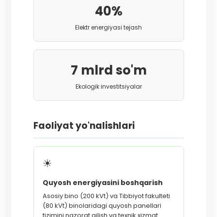
40%
Elektr energiyasi tejash
7 mlrd so'm
Ekologik investitsiyalar
Faoliyat yo'nalishlari
☀
Quyosh energiyasini boshqarish
Asosiy bino (200 kVt) va Tibbiyot fakulteti
(80 kVt) binolaridagi quyosh panellari
tizimini nazorat qilish va texnik xizmat