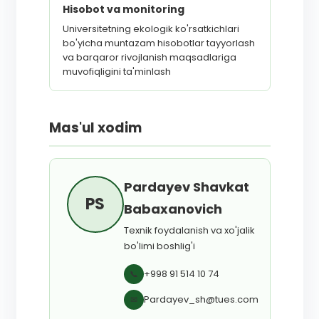
Hisobot va monitoring
Universitetning ekologik ko'rsatkichlari
bo'yicha muntazam hisobotlar tayyorlash
va barqaror rivojlanish maqsadlariga
muvofiqligini ta'minlash
Mas'ul xodim
Pardayev Shavkat
PS
Babaxanovich
Texnik foydalanish va xo'jalik
bo'limi boshlig'i
+998 91 514 10 74
📞
Pardayev_sh@tues.com
✉