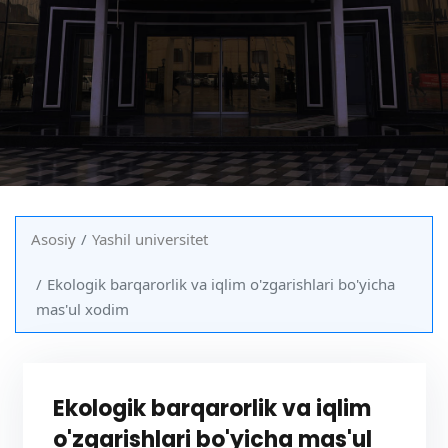
Asosiy
Yashil universitet
Ekologik barqarorlik va iqlim o'zgarishlari bo'yicha
mas'ul xodim
Ekologik barqarorlik va iqlim
o'zgarishlari bo'yicha mas'ul