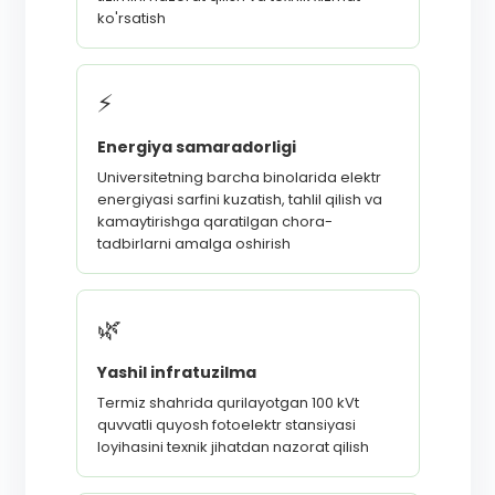
ko'rsatish
⚡
Energiya samaradorligi
Universitetning barcha binolarida elektr
energiyasi sarfini kuzatish, tahlil qilish va
kamaytirishga qaratilgan chora-
tadbirlarni amalga oshirish
🌿
Yashil infratuzilma
Termiz shahrida qurilayotgan 100 kVt
quvvatli quyosh fotoelektr stansiyasi
loyihasini texnik jihatdan nazorat qilish