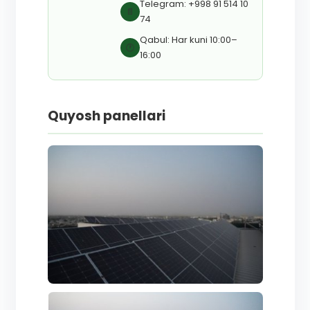
Telegram: +998 91 514 10
📄
74
Qabul: Har kuni 10:00–
🕐
16:00
Quyosh panellari