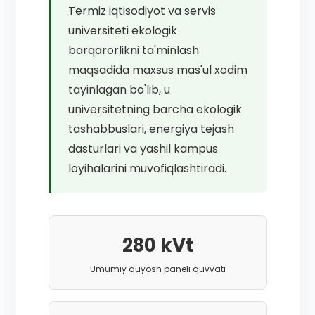
Termiz iqtisodiyot va servis
Ekologik barqarorlik va iqlim
universiteti ekologik
o'zgarishlari bo'yicha mas'ul
barqarorlikni ta'minlash
xodim
maqsadida maxsus mas'ul xodim
tayinlagan bo'lib, u
universitetning barcha ekologik
tashabbuslari, energiya tejash
dasturlari va yashil kampus
loyihalarini muvofiqlashtiradi.
280 kVt
Umumiy quyosh paneli quvvati