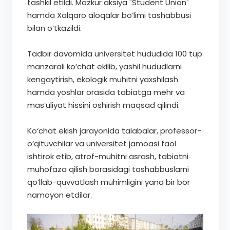
tashkil etildi. Mazkur aksiya "Student Union"
hamda Xalqaro aloqalar bo‘limi tashabbusi
bilan o‘tkazildi.
Tadbir davomida universitet hududida 100 tup
manzarali ko‘chat ekilib, yashil hududlarni
kengaytirish, ekologik muhitni yaxshilash
hamda yoshlar orasida tabiatga mehr va
mas’uliyat hissini oshirish maqsad qilindi.
Ko‘chat ekish jarayonida talabalar, professor-
o‘qituvchilar va universitet jamoasi faol
ishtirok etib, atrof-muhitni asrash, tabiatni
muhofaza qilish borasidagi tashabbuslarni
qo‘llab-quvvatlash muhimligini yana bir bor
namoyon etdilar.