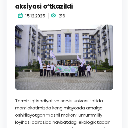
aksiyasi o‘tkazildi
15.12.2025
216
Termiz iqtisodiyot va servis universitetida
mamlakatimizda keng miqyosda amalga
oshirilayotgan “Yashil makon” umummilliy
loyihasi doirasida navbatdagi ekologik tadbir