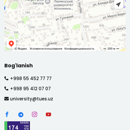
Bog'lanish
+998 55 452 77 77
+998 95 412 07 07
university@tues.uz