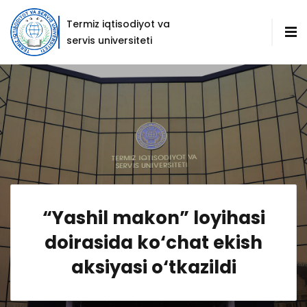
Termiz iqtisodiyot va
servis universiteti
“Yashil makon” loyihasi
doirasida ko‘chat ekish
aksiyasi o‘tkazildi