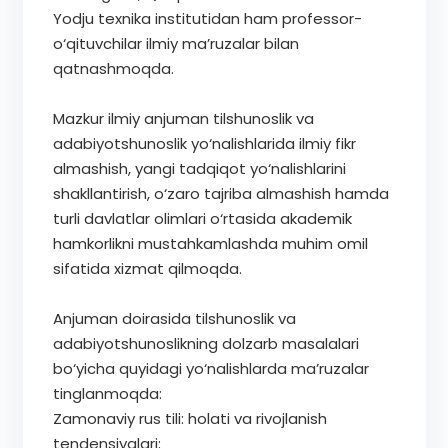
Yodju texnika institutidan ham professor-
o‘qituvchilar ilmiy ma’ruzalar bilan
qatnashmoqda.
Mazkur ilmiy anjuman tilshunoslik va
adabiyotshunoslik yo‘nalishlarida ilmiy fikr
almashish, yangi tadqiqot yo‘nalishlarini
shakllantirish, o‘zaro tajriba almashish hamda
turli davlatlar olimlari o‘rtasida akademik
hamkorlikni mustahkamlashda muhim omil
sifatida xizmat qilmoqda.
Anjuman doirasida tilshunoslik va
adabiyotshunoslikning dolzarb masalalari
bo‘yicha quyidagi yo‘nalishlarda ma’ruzalar
tinglanmoqda:
Zamonaviy rus tili: holati va rivojlanish
tendensiyalari;