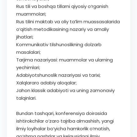
Rus tili va boshqa tillarni qiyosiy o‘rganish
muammolari;
Rus tilini maktab va oliy ta’lim muassasalarida
o‘qitish metodikasining nazariy va amaliy
jihatlari;
Kommunikativ tilshunoslikning dolzarb
masalalari;
Tarjima nazariyasi: muammolar va ularning
yechimlari;
Adabiyotshunoslik nazariyasi va tarixi;
Xalqlararo adabiy aloqalar;
Jahon klassik adabiyoti va uning zamonaviy
talqinlari.
Bundan tashqari, konferensiya doirasida
ishtirokchilar o‘zaro tajriba almashish, yangi
ilmiy loyihalar bo‘yicha hamkorlik o‘rnatish,
qo‘shma nashrlar va kelgusidagi ilmiy