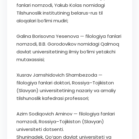
fanlari nomzodi, Yakub Kolas nomidagi
Tilshunoslik institutining belarus-rus til
aloqalari bo‘limi mudiri;
Galina Borisovna Yesenova — filologiya fanlari
nomzodi, B.B. Gorodovikov nomidagi Qalmoq
davlat universitetining ilmiy bo‘limi yetakchi
mutaxassisi;
Xusrav Jamshidovich Shambezoda —
filologiya fanlari doktori, Rossiya–Tojikiston
(Slavyan) universitetining nazariy va amaliy
tilshunoslik kafedrasi professori;
Azim Sodiqovich Aminov — filologiya fanlari
nomzodi, Rossiya–Tojikiston (Slavyan)
universiteti dotsenti.
Shuningdek, Qo‘qon davlat universiteti va