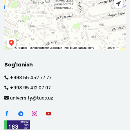
Bog'lanish
+998 55 452 77 77
+998 95 412 07 07
university@tues.uz