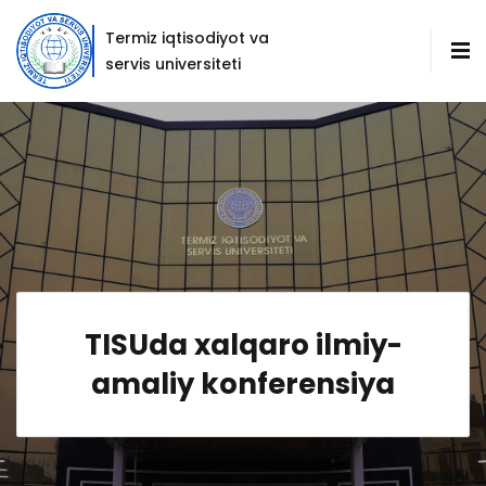
Termiz iqtisodiyot va
servis universiteti
TISUda xalqaro ilmiy-
amaliy konferensiya