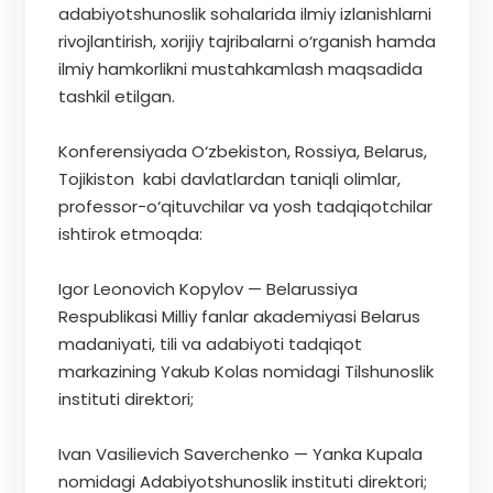
adabiyotshunoslik sohalarida ilmiy izlanishlarni
rivojlantirish, xorijiy tajribalarni o‘rganish hamda
ilmiy hamkorlikni mustahkamlash maqsadida
tashkil etilgan.
Konferensiyada O‘zbekiston, Rossiya, Belarus,
Tojikiston kabi davlatlardan taniqli olimlar,
professor-o‘qituvchilar va yosh tadqiqotchilar
ishtirok etmoqda:
Igor Leonovich Kopylov — Belarussiya
Respublikasi Milliy fanlar akademiyasi Belarus
madaniyati, tili va adabiyoti tadqiqot
markazining Yakub Kolas nomidagi Tilshunoslik
instituti direktori;
Ivan Vasilievich Saverchenko — Yanka Kupala
nomidagi Adabiyotshunoslik instituti direktori;