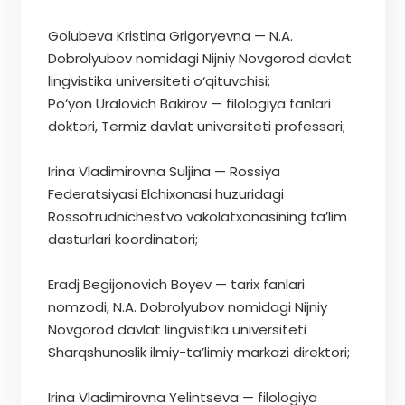
Golubeva Kristina Grigoryevna — N.A.
Dobrolyubov nomidagi Nijniy Novgorod davlat
lingvistika universiteti o‘qituvchisi;
Po‘yon Uralovich Bakirov — filologiya fanlari
doktori, Termiz davlat universiteti professori;
Irina Vladimirovna Suljina — Rossiya
Federatsiyasi Elchixonasi huzuridagi
Rossotrudnichestvo vakolatxonasining ta’lim
dasturlari koordinatori;
Eradj Begijonovich Boyev — tarix fanlari
nomzodi, N.A. Dobrolyubov nomidagi Nijniy
Novgorod davlat lingvistika universiteti
Sharqshunoslik ilmiy-ta’limiy markazi direktori;
Irina Vladimirovna Yelintseva — filologiya