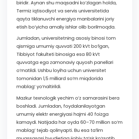
biridir. Aynan shu maqsadni ko‘zlagan holda,
Termiz iqtisodiyot va servis universitetida
qayta tiklanuvchi energiya manbalarini joriy
etish bo‘yicha amaliy ishlar olib borilmoqda.
Jumladan, universitetning asosiy binosi tom
qismiga umumiy quvvati 200 kVt bo‘lgan,
Tibbiyot fakulteti binosiga esa 80 kVt
quvvatga ega zamonaviy quyosh panellari
o‘rnatildi. Ushbu loyiha uchun universitet
tomonidan 1,5 milliard so‘m miqdorida
mablag‘ yo‘naltirildi.
Mazkur texnologik yechim o‘z samarasini bera
boshladi. Jumladan, foydalanilayotgan
umumiy elektr energiyasi hajmi 40 foizga
kamaydi. Natijada har oyda 60–70 million so‘m
mablag‘ tejab qolinyapti. Bu esa ta’lim
muassasasi byudjetiga ijobiy ta’sir ko‘rsatib,