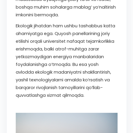
boshqa muhim sohalarga mablag‘ yo‘naltirish
imkonini bermoqda.
Ekologik jihatdan ham ushbu tashabbus katta
ahamiyatga ega. Quyosh panellarining joriy
etilishi orqali universitet nafaqat tejamkorlikka
erishmoqda, balki atrof-muhitga zarar
yetkazmaydigan energiya manbalaridan
foydalanishga o‘tmoqda. Bu esa yosh
avlodda ekologik madaniyatni shakllantirish,
yashil texnologiyalarni amalda ko‘rsatish va
barqaror rivojlanish tamoyillarini qo‘llab-
quvvatlashga xizmat qilmoqda.