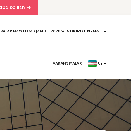
aba bo`lish
BALAR HAYOTI
QABUL - 2026
AXBOROT XIZMATI
VAKANSIYALAR
Uz