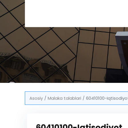
Asosiy
Malaka talablari
60410100-Iqtisodiyo
60410100-Iqtisodiyot