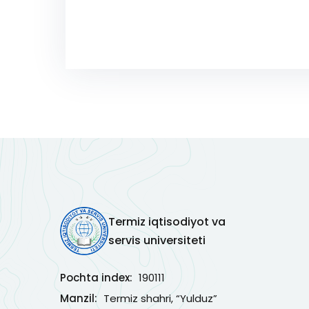
Termiz iqtisodiyot va
servis universiteti
Pochta index:
190111
Manzil:
Termiz shahri, “Yulduz”