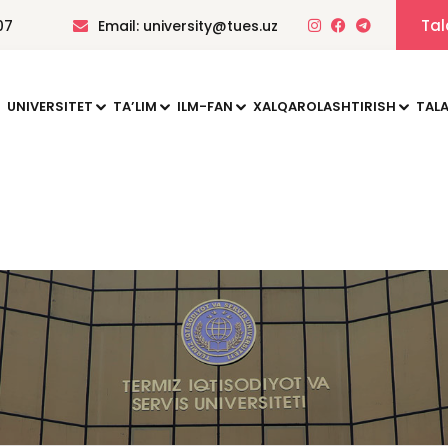
Tal
07
Email: university@tues.uz
UNIVERSITET
TAʼLIM
ILM-FAN
XALQAROLASHTIRISH
TALA