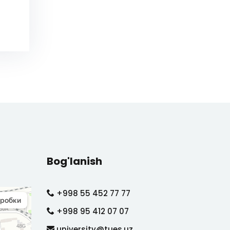
Bog'lanish
+998 55 452 77 77
+998 95 412 07 07
university@tues.uz