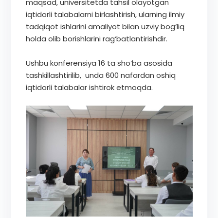
maqsad, universitetda tahsil olayotgan
iqtidorli talabalarni birlashtirish, ularning ilmiy
tadqiqot ishlarini amaliyot bilan uzviy bog‘liq
holda olib borishlarini rag‘batlantirishdir.
Ushbu konferensiya 16 ta sho‘ba asosida
tashkillashtirilib, unda 600 nafardan oshiq
iqtidorli talabalar ishtirok etmoqda.