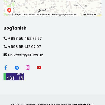
Bog'lanish
+998 55 452 77 77
+998 95 412 07 07
university@tues.uz
© 2025 Termiz iqtisodiyot va servis universiteti -