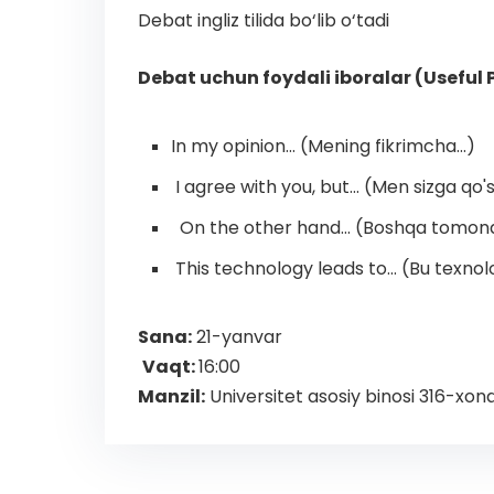
Debat ingliz tilida bo‘lib o‘tadi
Debat uchun foydali iboralar (Useful 
In my opinion... (Mening fikrimcha...)
I agree with you, but... (Men sizga qo'sh
On the other hand... (Boshqa tomond
This technology leads to... (Bu texnolog
Sana:
21-yanvar
Vaqt:
16:00
Manzil:
Universitet asosiy binosi 316-xon