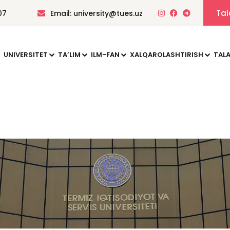
Tal
07
Email: university@tues.uz
UNIVERSITET
TAʼLIM
ILM-FAN
XALQAROLASHTIRISH
TALA