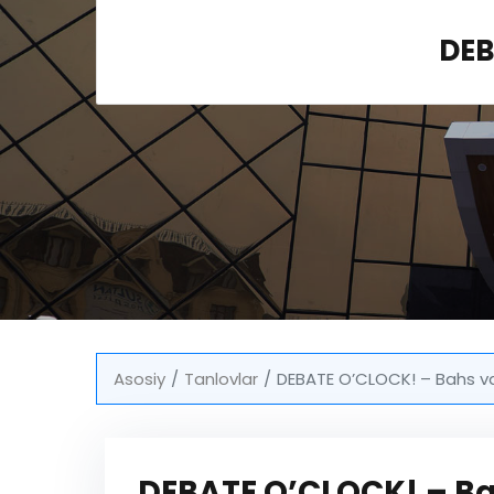
DEB
Asosiy
Tanlovlar
DEBATE O’CLOCK! – Bahs va f
DEBATE O’CLOCK! – Bah