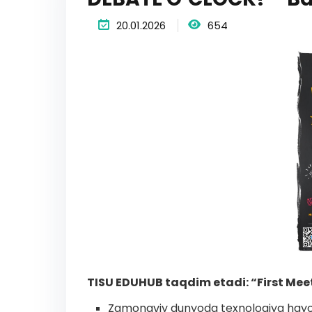
20.01.2026
654
TISU EDUHUB taqdim etadi: “First Mee
Zamonaviy dunyoda texnologiya hayotim