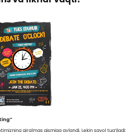
ting”
izning ajralmas qismiga aylandi. Lekin savol tug‘iladi: