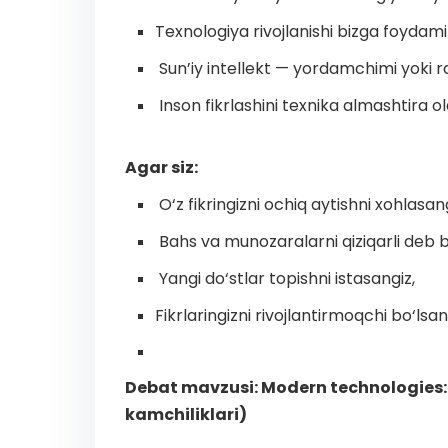
Texnologiya rivojlanishi bizga foydami
Sun’iy intellekt — yordamchimi yoki r
Inson fikrlashini texnika almashtira o
Agar siz:
O‘z fikringizni ochiq aytishni xohlasang
Bahs va munozaralarni qiziqarli deb bi
Yangi do‘stlar topishni istasangiz,
Fikrlaringizni rivojlantirmoqchi bo‘ls
Debat mavzusi: Modern technologies: 
kamchiliklari)