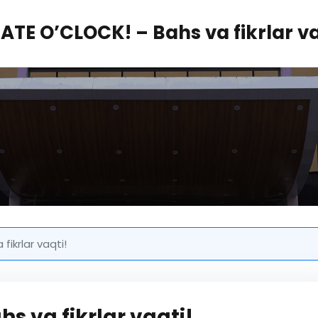
ATE O’CLOCK! – Bahs va fikrlar va
ikrlar vaqti!
s va fikrlar vaqti!