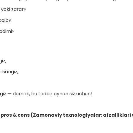
 yoki zarar?
aqib?
ladimi?
iz,
lsangiz,
angiz — demak, bu tadbir aynan siz uchun!
pros & cons (Zamonaviy texnologiyalar: afzalliklari 