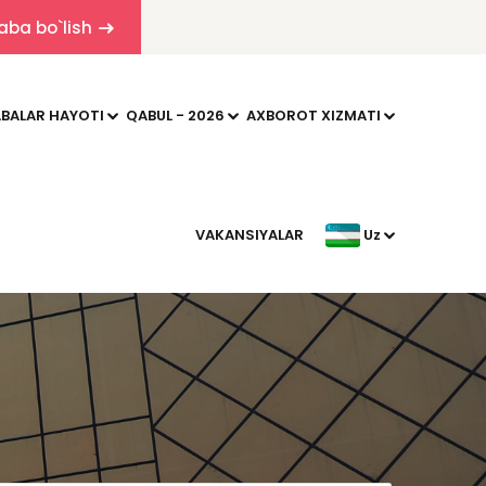
aba bo`lish
BALAR HAYOTI
QABUL - 2026
AXBOROT XIZMATI
VAKANSIYALAR
Uz