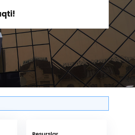
qti!
Resurslar