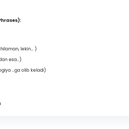
Phrases):
ilaman, lekin... )
an esa...)
iya ...ga olib keladi)
a