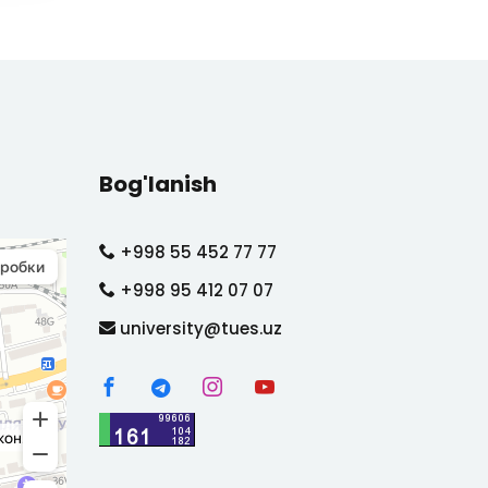
Bog'lanish
+998 55 452 77 77
+998 95 412 07 07
university@tues.uz