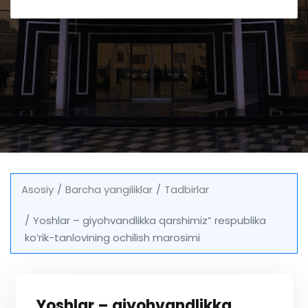
Asosiy
Barcha yangiliklar
Tadbirlar
Yoshlar – giyohvandlikka qarshimiz” respublika
ko‘rik-tanlovining ochilish marosimi
Yoshlar – giyohvandlikka