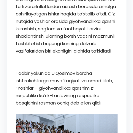
turli zararli illatlardan asrash borasida amalga
oshirilayotgan ishlar haqida to‘xtalib o‘tdi. O‘z
nutqida yoshlar orasida giyohvandlikka qarshi
kurashish, sog‘lom va faol hayot tarzini
shakllantirish, ularning bo‘sh vaqtini mazmunli
tashkil etish bugungi kunning dolzarb
vazifalaridan biri ekanligini alohida ta’kidladi.
Tadbir yakunida U.Qosimov barcha
ishtirokchilarga muvaffaqiyat va omad tilab,
“Yoshlar – giyohvandlikka qarshimiz”
respublika ko‘rik-tanlovining respublika
bosqichini rasman ochiq deb e’lon qildi.