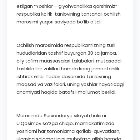
etilgan “Yoshlar – giyohvandlikka qarshimiz”
respublika ko‘rik-tanlovining tantanali ochilish
marosimi yuqori saviyada bo‘lib o‘tdi.
Ochilish marosimida respublikamizning turli
hududlaridan tashrif buyurgan 30 ta jamoa,
oliy ta’lim muassasalari talabalari, mutasaddi
tashkilotlar vakillari hamda keng jamoatchilik
ishtirok etdi. Tadbir davomida tanlovning
maqsad va vazifalari, uning yoshlar hayotidagi
ahamiyati haqida batafsil ma’lumot berildi.
Marosimda Surxondaryo viloyati hokimi
U.Qosimov so‘zga chiqib, mamlakatimizda
yoshlarni har tomonlama qo‘llab-quvvatlash,
ularning salomatligini muhofaza qilish hamda