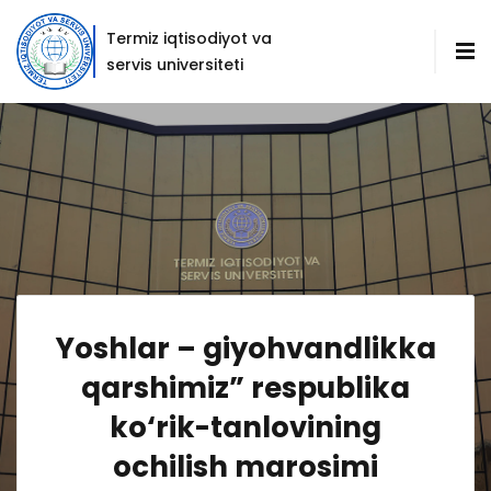
Termiz iqtisodiyot va
servis universiteti
Yoshlar – giyohvandlikka
qarshimiz” respublika
ko‘rik-tanlovining
ochilish marosimi