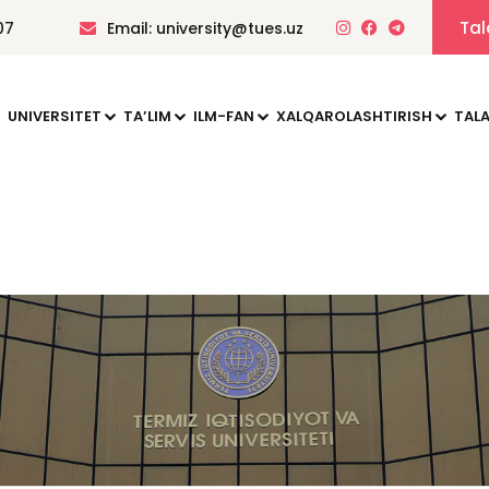
Tal
07
Email: university@tues.uz
UNIVERSITET
TAʼLIM
ILM-FAN
XALQAROLASHTIRISH
TALA