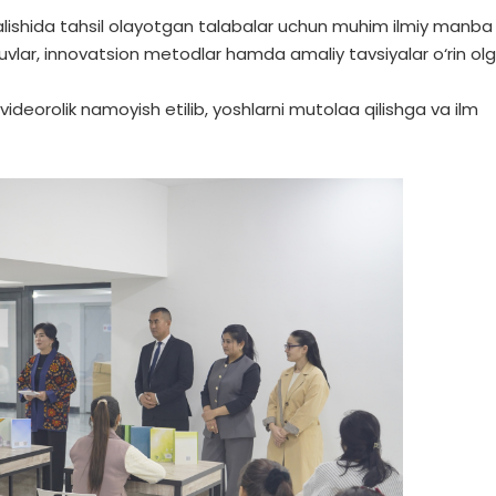
nalishida tahsil olayotgan talabalar uchun muhim ilmiy manba
lar, innovatsion metodlar hamda amaliy tavsiyalar o‘rin ol
 videorolik namoyish etilib, yoshlarni mutolaa qilishga va ilm