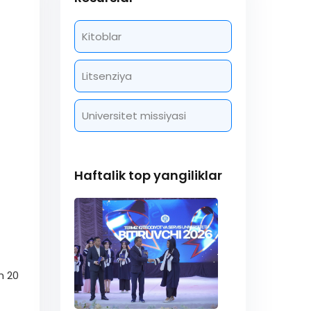
Kitoblar
Litsenziya
Universitet missiyasi
Haftalik top yangiliklar
n 20