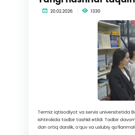
20.02.2026
1330
Termiz iqtisodiyot va servis universitetida
ishtirokida tadbir tashkil etildi. Tadbir dav
dan ortiq darslik, o‘quv va uslubiy qo‘llanma