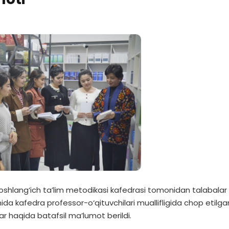
 Boshlang‘ich ta’lim metodikasi kafedrasi tomonidan talabalar
omida kafedra professor-o‘qituvchilari muallifligida chop etilga
lar haqida batafsil ma’lumot berildi.