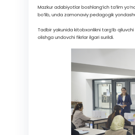
Mazkur adabiyotlar boshlang‘ich ta’lim yo‘
bo‘lib, unda zamonaviy pedagogik yondashuv
Tadbir yakunida kitobxonlikni targ‘ib qiluvchi
olishga undovchi fikrlar ilgari surildi.