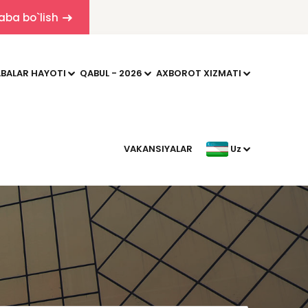
aba bo`lish
BALAR HAYOTI
QABUL - 2026
AXBOROT XIZMATI
VAKANSIYALAR
Uz