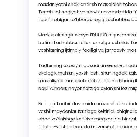
madaniyatni shakllantirish masalalari tob
Termiz iqtisodiyot va servis universitetida “
tashkil etilgani e’tiborga loyiq tashabbus bo‘
Mazkur ekologik aksiya EDUHUB o‘quv markaz
bo‘limi tashabbusi bilan amalga oshirildi. Ta
yoshlarning ijtimoiy faolligi va jamoaviy mas’
Tadbirning asosiy maqsadi universitet hududi
ekologik muhitni yaxshilash, shuningdek, t
mas’uliyatli munosabatni shakllantirishdan i
balki kundalik hayot tarziga aylanishi loziml
Ekologik tadbir davomida universitet hududid
yashil maydonlar tartibga keltirildi, chiqindil
obod ko‘rinishga keltirish maqsadida bir qato
talaba-yoshlar hamda universitet jamoasi bir 