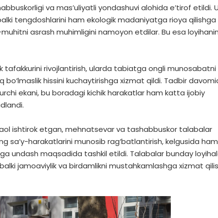
abbuskorligi va mas’uliyatli yondashuvi alohida e’tirof etildi. U
balki tengdoshlarini ham ekologik madaniyatga rioya qilishga
f-muhitni asrash muhimligini namoyon etdilar. Bu esa loyihani
ik tafakkurini rivojlantirish, ularda tabiatga ongli munosabatni
 bo‘lmaslik hissini kuchaytirishga xizmat qildi. Tadbir davom
urchi ekani, bu boradagi kichik harakatlar ham katta ijobiy
dlandi.
aol ishtirok etgan, mehnatsevar va tashabbuskor talabalar
ing sa’y-harakatlarini munosib rag‘batlantirish, kelgusida ham
ga undash maqsadida tashkil etildi. Talabalar bunday loyihal
balki jamoaviylik va birdamlikni mustahkamlashga xizmat qilis