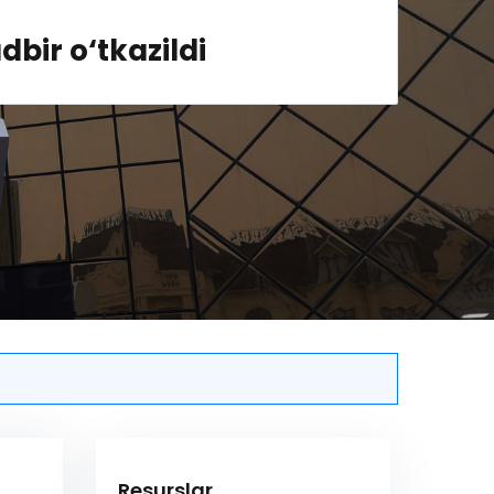
dbir o‘tkazildi
Resurslar