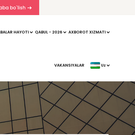
aba bo`lish
BALAR HAYOTI
QABUL - 2026
AXBOROT XIZMATI
VAKANSIYALAR
Uz