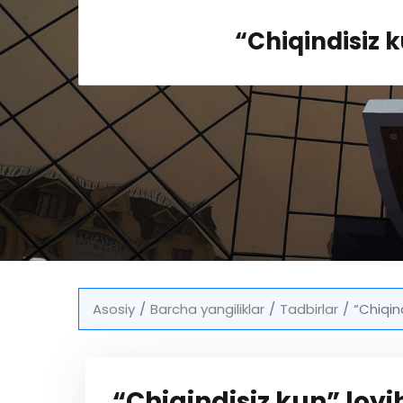
“Chiqindisiz k
Asosiy
Barcha yangiliklar
Tadbirlar
“Chiqind
“Chiqindisiz kun” loyi