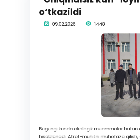
o‘tkazildi
09.02.2026
1448
Bugungi kunda ekologik muammolar butun d
hisoblanadi. Atrof-muhitni muhofaza qilish,