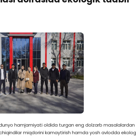
unyo hamjamiyati oldida turgan eng dolzarb masalalardan b
 chiqindilar miqdorini kamaytirish hamda yosh avlodda ekolog