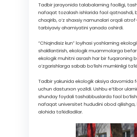
Tadbir jarayonida talabalarning faolligi, tash
nafaqat tozalash ishlarida faol qatnashdi, 
chaqirib, o‘z shaxsiy namunalari orqali atro
tarbiyaviy ahamiyatini yanada oshirdi.
“Chiqindisiz kun” loyihasi yoshlarning ekolog
shakllantirish, ekologik muammolarga befarq
ekologik muhitni asrash har bir fuqaroning b
o‘zgarishlarga sabab bo‘lishi mumkinligi ta’ki
Tadbir yakunida ekologik aksiya davomida f
uchun dasturxon yozildi. Ushbu e’tibor ularn
shunday foydali tashabbuslarda faol bo‘lish
nafaqat universitet hududini obod qilishga, 
alohida ta’kidladilar.