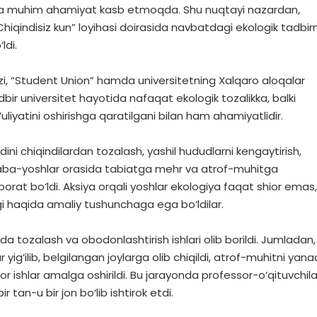
ora muhim ahamiyat kasb etmoqda. Shu nuqtayi nazardan,
Chiqindisiz kun” loyihasi doirasida navbatdagi ekologik tadbir
ldi.
i, “Student Union” hamda universitetning Xalqaro aloqalar
dbir universitet hayotida nafaqat ekologik tozalikka, balki
uliyatini oshirishga qaratilgani bilan ham ahamiyatlidir.
ni chiqindilardan tozalash, yashil hududlarni kengaytirish,
alaba-yoshlar orasida tabiatga mehr va atrof-muhitga
borat bo‘ldi. Aksiya orqali yoshlar ekologiya faqat shior emas,
igi haqida amaliy tushunchaga ega bo‘ldilar.
a tozalash va obodonlashtirish ishlari olib borildi. Jumladan,
ar yig‘ilib, belgilangan joylarga olib chiqildi, atrof-muhitni yan
r ishlar amalga oshirildi. Bu jarayonda professor-o‘qituvchila
tan-u bir jon bo‘lib ishtirok etdi.