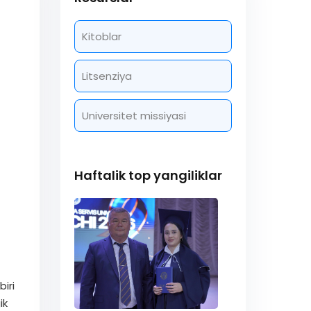
Kitoblar
Litsenziya
Universitet missiyasi
Haftalik top yangiliklar
iri
ik