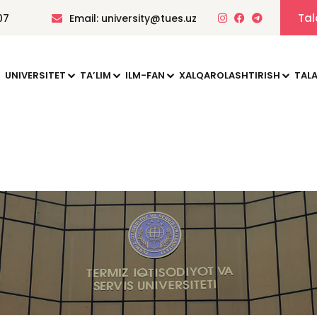
Tal
07
Email: university@tues.uz
UNIVERSITET
TAʼLIM
ILM-FAN
XALQAROLASHTIRISH
TALA