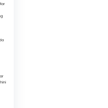
lar
ng
ida
ar
hini