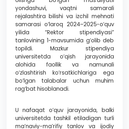
olishga bo‘lgan mas’uliyatli
yondashuvi, vaqtni samarali
rejalashtira bilishi va izchil mehnati
samarasi o‘laroq 2024–2025-o‘quv
yilida “Rektor stipendiyasi”
tanlovining 1-mavsumida g‘olib deb
topildi. Mazkur stipendiya
universitetda o‘qish jarayonida
alohida faollik va namunali
o‘zlashtirish ko‘rsatkichlariga ega
bo‘lgan talabalar uchun muhim
rag‘bat hisoblanadi.
U nafaqat o‘quv jarayonida, balki
universitetda tashkil etiladigan turli
ma’naviy-ma’rifiy tanlov va ijodiy