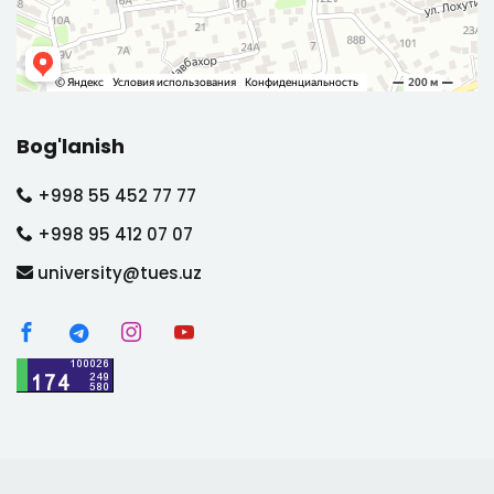
Bog'lanish
+998 55 452 77 77
+998 95 412 07 07
university@tues.uz