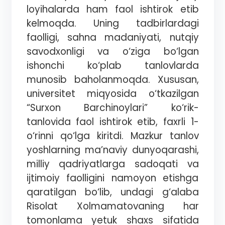
loyihalarda ham faol ishtirok etib
kelmoqda. Uning tadbirlardagi
faolligi, sahna madaniyati, nutqiy
savodxonligi va o‘ziga bo‘lgan
ishonchi ko‘plab tanlovlarda
munosib baholanmoqda. Xususan,
universitet miqyosida o‘tkazilgan
“Surxon Barchinoylari” ko‘rik-
tanlovida faol ishtirok etib, faxrli 1-
o‘rinni qo‘lga kiritdi. Mazkur tanlov
yoshlarning ma’naviy dunyoqarashi,
milliy qadriyatlarga sadoqati va
ijtimoiy faolligini namoyon etishga
qaratilgan bo‘lib, undagi g‘alaba
Risolat Xolmamatovaning har
tomonlama yetuk shaxs sifatida