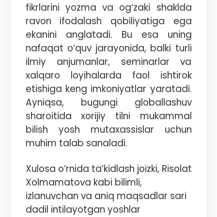
fikrlarini yozma va og‘zaki shaklda
ravon ifodalash qobiliyatiga ega
ekanini anglatadi. Bu esa uning
nafaqat o‘quv jarayonida, balki turli
ilmiy anjumanlar, seminarlar va
xalqaro loyihalarda faol ishtirok
etishiga keng imkoniyatlar yaratadi.
Ayniqsa, bugungi globallashuv
sharoitida xorijiy tilni mukammal
bilish yosh mutaxassislar uchun
muhim talab sanaladi.
Xulosa o‘rnida ta’kidlash joizki, Risolat
Xolmamatova kabi bilimli,
izlanuvchan va aniq maqsadlar sari
dadil intilayotgan yoshlar