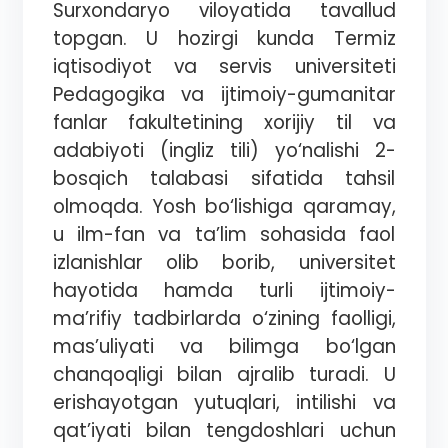
Surxondaryo viloyatida tavallud
topgan. U hozirgi kunda Termiz
iqtisodiyot va servis universiteti
Pedagogika va ijtimoiy-gumanitar
fanlar fakultetining xorijiy til va
adabiyoti (ingliz tili) yo‘nalishi 2-
bosqich talabasi sifatida tahsil
olmoqda. Yosh bo‘lishiga qaramay,
u ilm-fan va ta’lim sohasida faol
izlanishlar olib borib, universitet
hayotida hamda turli ijtimoiy-
ma’rifiy tadbirlarda o‘zining faolligi,
mas’uliyati va bilimga bo‘lgan
chanqoqligi bilan ajralib turadi. U
erishayotgan yutuqlari, intilishi va
qat’iyati bilan tengdoshlari uchun