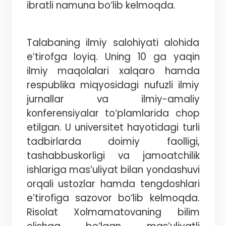
ibratli namuna bo‘lib kelmoqda.
Talabaning ilmiy salohiyati alohida
e’tirofga loyiq. Uning 10 ga yaqin
ilmiy maqolalari xalqaro hamda
respublika miqyosidagi nufuzli ilmiy
jurnallar va ilmiy-amaliy
konferensiyalar to‘plamlarida chop
etilgan. U universitet hayotidagi turli
tadbirlarda doimiy faolligi,
tashabbuskorligi va jamoatchilik
ishlariga mas’uliyat bilan yondashuvi
orqali ustozlar hamda tengdoshlari
e’tirofiga sazovor bo‘lib kelmoqda.
Risolat Xolmamatovaning bilim