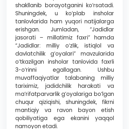
shakllanib borayotganini ko‘rsatadi.
Shuningdek, u ko‘plab insholar
tanlovlarida ham yuqori natijalarga
erishgan. Jumladan, “Jadidlar
jasorati – millatimiz faxri” hamda
“Jadidlar: milliy o‘zlik, istiqlol va
davlatchilik g‘oyalari” mavzularida
o‘tkazilgan insholar tanlovida faxrli
3-o‘rinni egallagan. Ushbu
muvaffaqiyatlar talabaning milliy
tariximiz, jadidchilik harakati va
ma’rifatparvarlik g‘oyalariga bo‘lgan
chuqur qiziqishi, shuningdek, fikrni
mantiqiy va ravon bayon etish
qobiliyatiga ega ekanini yaqqol
namoyon etadi.