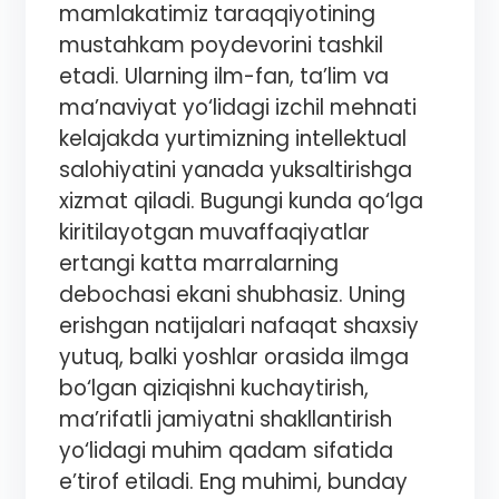
mamlakatimiz taraqqiyotining
mustahkam poydevorini tashkil
etadi. Ularning ilm-fan, ta’lim va
ma’naviyat yo‘lidagi izchil mehnati
kelajakda yurtimizning intellektual
salohiyatini yanada yuksaltirishga
xizmat qiladi. Bugungi kunda qo‘lga
kiritilayotgan muvaffaqiyatlar
ertangi katta marralarning
debochasi ekani shubhasiz. Uning
erishgan natijalari nafaqat shaxsiy
yutuq, balki yoshlar orasida ilmga
bo‘lgan qiziqishni kuchaytirish,
ma’rifatli jamiyatni shakllantirish
yo‘lidagi muhim qadam sifatida
e’tirof etiladi. Eng muhimi, bunday