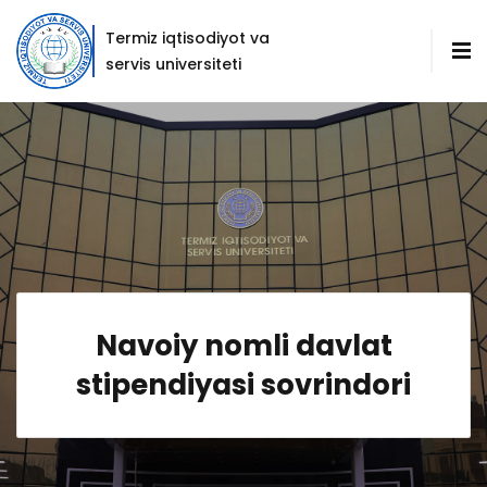
Termiz iqtisodiyot va
servis universiteti
Navoiy nomli davlat
stipendiyasi sovrindori