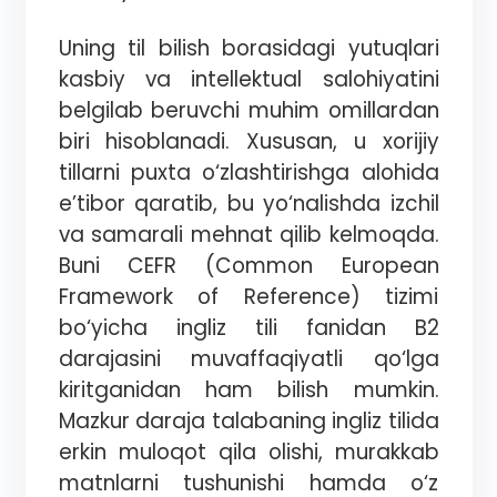
Uning til bilish borasidagi yutuqlari
kasbiy va intellektual salohiyatini
belgilab beruvchi muhim omillardan
biri hisoblanadi. Xususan, u xorijiy
tillarni puxta o‘zlashtirishga alohida
e’tibor qaratib, bu yo‘nalishda izchil
va samarali mehnat qilib kelmoqda.
Buni CEFR (Common European
Framework of Reference) tizimi
bo‘yicha ingliz tili fanidan B2
darajasini muvaffaqiyatli qo‘lga
kiritganidan ham bilish mumkin.
Mazkur daraja talabaning ingliz tilida
erkin muloqot qila olishi, murakkab
matnlarni tushunishi hamda o‘z