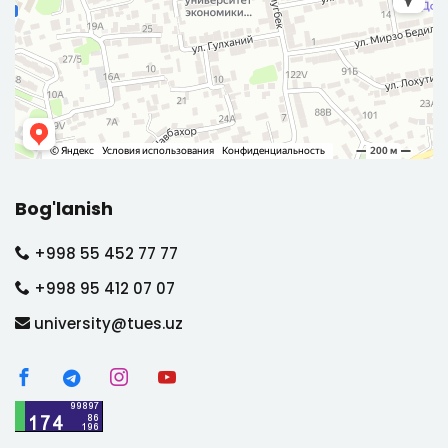
Bog'lanish
+998 55 452 77 77
+998 95 412 07 07
university@tues.uz