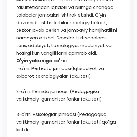
fakultetlaridan iqtidorli va bilimga chanqoq
talabalar jamoalari ishtirok etishdi. O‘yin
davomida ishtirokchilar mantiqiy fikrlash,
tezkor javob berish va jamoaviy hamjihatlikni
namoyon etishdi. Savollar turli sohalarni —
tarix, adabiyot, texnologiya, madaniyat va
hozirgi kun yangiliklarini qamrab oldi.
O'yin yakuniga ko'ra:
1-o'rin: Perfecto jamoasi(Iqtisodiyot va
axborot texnologiyalari fakulteti);
2-o'rin: Femida jamoasi (Pedagogika
va ijtimoiy-gumanitar fanlar fakulteti);
3-o'rin: Psixologlar jamoasi (Pedagogika
va ijtimoiy-gumanitar fanlar fakulteti)qo'lga
kiritdi.