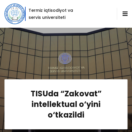
Termiz iqtisodiyot va
servis universiteti
TISUda “Zakovat”
intellektual o‘yini
o‘tkazildi