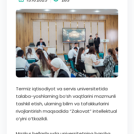
Termiz iqtisodiyot va servis universitetida
talaba-yoshlarning bo‘sh vaqtlarini mazmunli
tashkil etish, ularning bilim va tafakkurlarini
rivojlantirish maqsadida “Zakovat” intellektual
o‘yini o‘tkazildi.
Mazkur bellashuvda universitetning barcha