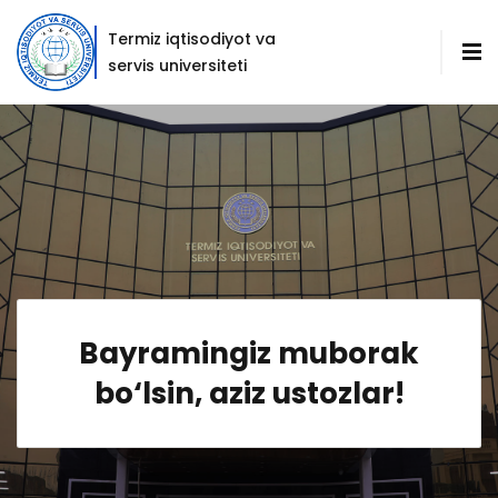
Termiz iqtisodiyot va
servis universiteti
Bayramingiz muborak
bo‘lsin, aziz ustozlar!