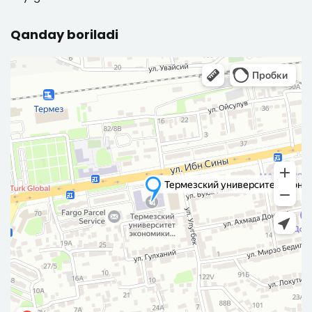
Qanday boriladi