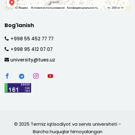
Bog'lanish
+998 55 452 77 77
+998 95 412 07 07
university@tues.uz
© 2025 Termiz iqtisodiyot va servis universiteti -
Barcha huquqlar himoyalangan