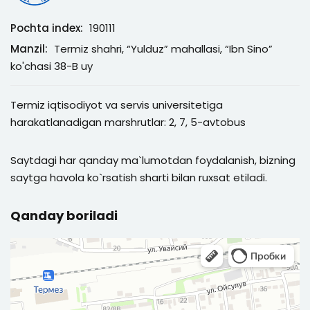
Pochta index:
190111
Manzil:
Termiz shahri, “Yulduz” mahallasi, “Ibn Sino”
ko'chasi 38-B uy
Termiz iqtisodiyot va servis universitetiga
harakatlanadigan marshrutlar: 2, 7, 5-avtobus
Saytdagi har qanday ma`lumotdan foydalanish, bizning
saytga havola ko`rsatish sharti bilan ruxsat etiladi.
Qanday boriladi