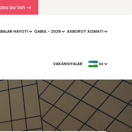
aba bo`lish
BALAR HAYOTI
QABUL - 2026
AXBOROT XIZMATI
VAKANSIYALAR
Uz