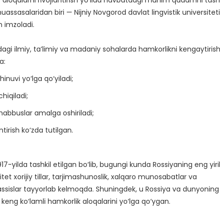
uassasalaridan biri — Nijniy Novgorod davlat lingvistik universiteti
 imzoladi.
sidagi ilmiy, ta’limiy va madaniy sohalarda hamkorlikni kengaytiris
a:
inuvi yo‘lga qo‘yiladi;
hiqiladi;
ashabbuslar amalga oshiriladi;
ntirish ko‘zda tutilgan.
1917-yilda tashkil etilgan bo‘lib, bugungi kunda Rossiyaning eng yiri
sitet xorijiy tillar, tarjimashunoslik, xalqaro munosabatlar va
ssislar tayyorlab kelmoqda. Shuningdek, u Rossiya va dunyoning
keng ko‘lamli hamkorlik aloqalarini yo‘lga qo‘ygan.