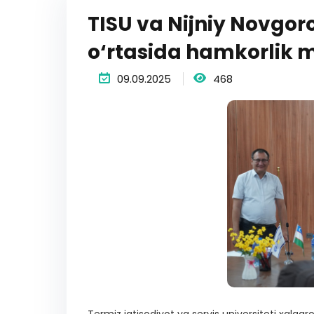
TISU va Nijniy Novgoro
o‘rtasida hamkorlik
09.09.2025
468
Termiz iqtisodiyot va servis universiteti xalqa