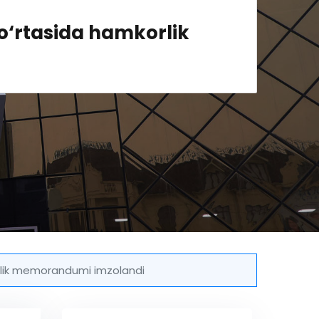
i o‘rtasida hamkorlik
korlik memorandumi imzolandi