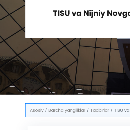
TISU va Nijniy Novgo
Asosiy
Barcha yangiliklar
Tadbirlar
TISU va