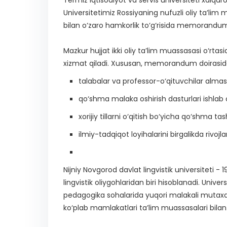
Universitetimiz Rossiyaning nufuzli oliy ta’lim m
bilan o‘zaro hamkorlik to‘g‘risida memorandum
Mazkur hujjat ikki oliy ta’lim muassasasi o‘rta
xizmat qiladi. Xususan, memorandum doirasid
talabalar va professor-o‘qituvchilar almash
qo‘shma malaka oshirish dasturlari ishlab c
xorijiy tillarni o‘qitish bo‘yicha qo‘shma t
ilmiy-tadqiqot loyihalarini birgalikda rivojla
Nijniy Novgorod davlat lingvistik universiteti - 
lingvistik oliygohlaridan biri hisoblanadi. Univer
pedagogika sohalarida yuqori malakali mutaxa
ko‘plab mamlakatlari ta’lim muassasalari bilan 