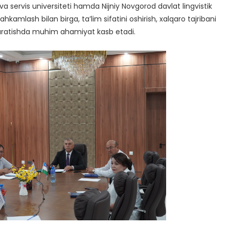
ervis universiteti hamda Nijniy Novgorod davlat lingvistik
kamlash bilan birga, ta’lim sifatini oshirish, xalqaro tajribani
aratishda muhim ahamiyat kasb etadi.