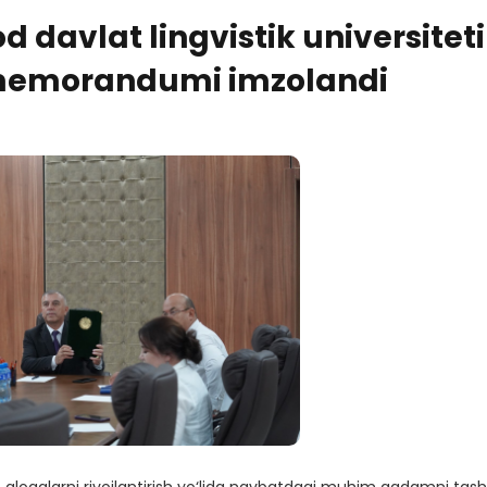
d davlat lingvistik universiteti
 memorandumi imzolandi
ro aloqalarni rivojlantirish yo‘lida navbatdagi muhim qadamni tashl