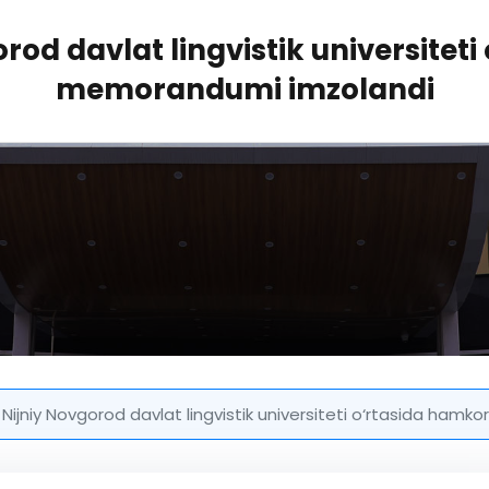
rod davlat lingvistik universitet
memorandumi imzolandi
 Nijniy Novgorod davlat lingvistik universiteti o‘rtasida ham