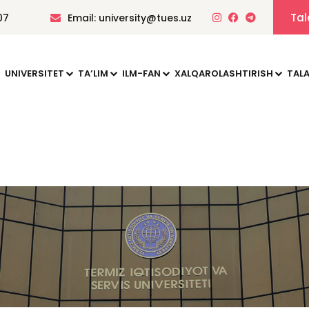
Tal
07
Email: university@tues.uz
UNIVERSITET
TAʼLIM
ILM-FAN
XALQAROLASHTIRISH
TALA