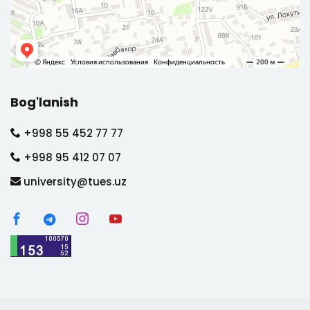
Bog'lanish
+998 55 452 77 77
+998 95 412 07 07
university@tues.uz