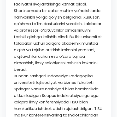
faoliyatni rivojlantirishga xizmat qiladi.
Shartnomada bir qator muhim yo‘nalishlarda
hamkorlikni yo‘lga qo‘yish belgilandi. Xususan,
qo‘shma ta’lim dasturlarini yaratish, talabalar
va professor-o‘qituvchilar almashinuvini
tashkil qilishga kelishib olindi. Bu ikki universitet
talabalari uchun xalqaro akademik muhitda
o‘qish va tajriba orttirish imkonini yaratadi,
o‘qituvchilar uchun esa o‘zaro tajriba
almashish, ilmiy salohiyatni oshirish imkonini
beradi.
Bundan tashqari, Indoneziya Pedagogika
universiteti Iqtisodiyot va biznes fakulteti
Springer Nature nashriyoti bilan hamkorlikda
o‘tkaziladigan Scopus indeksatsiyasiga ega
xalqaro ilmiy konferensiyada TISU bilan
hamkorlikda ishtirok etishi rejalashtirilgan. TISU
mazkur konferensiyaning tashkilotchilaridan