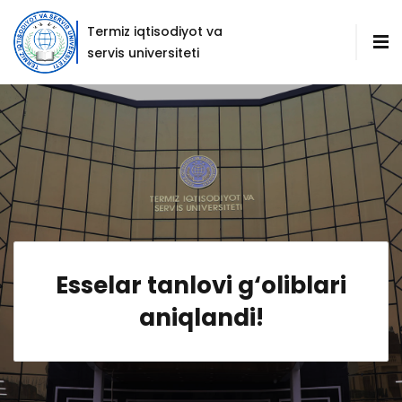
Termiz iqtisodiyot va
servis universiteti
Esselar tanlovi g‘oliblari
aniqlandi!