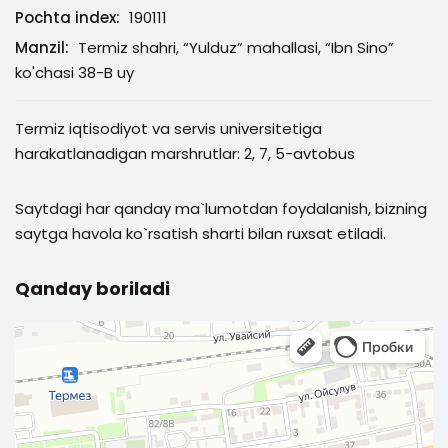
Pochta index:
190111
Manzil:
Termiz shahri, “Yulduz” mahallasi, “Ibn Sino”
ko'chasi 38-B uy
Termiz iqtisodiyot va servis universitetiga
harakatlanadigan marshrutlar: 2, 7, 5-avtobus
Saytdagi har qanday ma`lumotdan foydalanish, bizning
saytga havola ko`rsatish sharti bilan ruxsat etiladi.
Qanday boriladi