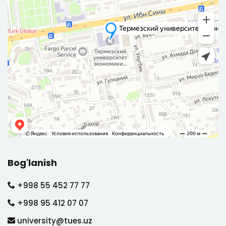
Bog'lanish
+998 55 452 77 77
+998 95 412 07 07
university@tues.uz