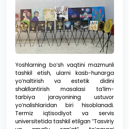
Yoshlarning bo‘sh vaqtini mazmunli
tashkil etish, ularni kasb-hunarga
yo‘naltirish va estetik didini
shakllantirish masalasi ta’lim-
tarbiya jarayonining ustuvor
yo‘nalishlaridan biri hisoblanadi.
Termiz iqtisodiyot va servis
universitetida tashkil etilgan “Tasviriy