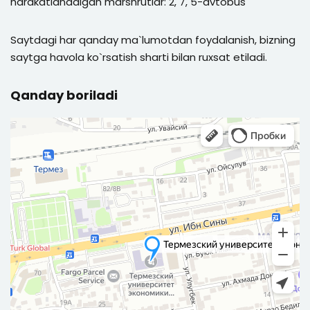
harakatlanadigan marshrutlar: 2, 7, 5-avtobus
Saytdagi har qanday ma`lumotdan foydalanish, bizning
saytga havola ko`rsatish sharti bilan ruxsat etiladi.
Qanday boriladi