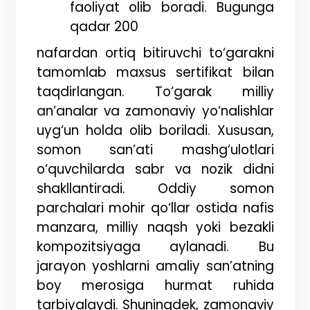
faoliyat olib boradi. Bugunga
qadar 200
nafardan ortiq bitiruvchi to‘garakni
tamomlab maxsus sertifikat bilan
taqdirlangan. To‘garak milliy
an’analar va zamonaviy yo‘nalishlar
uyg‘un holda olib boriladi. Xususan,
somon san’ati mashg‘ulotlari
o‘quvchilarda sabr va nozik didni
shakllantiradi. Oddiy somon
parchalari mohir qo‘llar ostida nafis
manzara, milliy naqsh yoki bezakli
kompozitsiyaga aylanadi. Bu
jarayon yoshlarni amaliy san’atning
boy merosiga hurmat ruhida
tarbiyalaydi. Shuningdek, zamonaviy