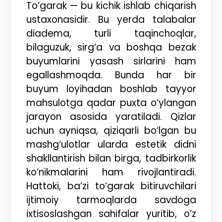
To‘garak — bu kichik ishlab chiqarish
ustaxonasidir. Bu yerda talabalar
diadema, turli taqinchoqlar,
bilaguzuk, sirg‘a va boshqa bezak
buyumlarini yasash sirlarini ham
egallashmoqda. Bunda har bir
buyum loyihadan boshlab tayyor
mahsulotga qadar puxta o‘ylangan
jarayon asosida yaratiladi. Qizlar
uchun ayniqsa, qiziqarli bo‘lgan bu
mashg‘ulotlar ularda estetik didni
shakllantirish bilan birga, tadbirkorlik
ko‘nikmalarini ham rivojlantiradi.
Hattoki, ba’zi to‘garak bitiruvchilari
ijtimoiy tarmoqlarda savdoga
ixtisoslashgan sahifalar yuritib, o‘z