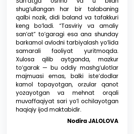
San’atga oshno va u bilan
shug‘ullangan har bir talabaning
qalbi nozik, didi baland va tafakkuri
keng bo‘ladi. “Tasviriy va amaliy
san’at” to‘garagi esa ana shunday
barkamol avlodni tarbiyalash yo‘lida
samarali faoliyat yuritmoqda.
Xulosa qilib aytganda, mazkur
to‘garak — bu oddiy mashg‘ulotlar
majmuasi emas, balki iste’dodlar
kamol topayotgan, orzular qanot
yozayotgan va mehnat orqali
muvaffaqiyat sari yo‘l ochilayotgan
haqiqiy ijod maktabidir.
Nodira JALOLOVA