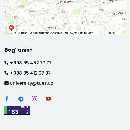
Bog'lanish
+998 55 452 77 77
+998 95 412 07 07
university@tues.uz