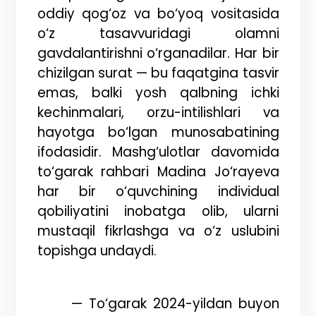
oddiy qog‘oz va bo‘yoq vositasida
o‘z tasavvuridagi olamni
gavdalantirishni o‘rganadilar. Har bir
chizilgan surat — bu faqatgina tasvir
emas, balki yosh qalbning ichki
kechinmalari, orzu-intilishlari va
hayotga bo‘lgan munosabatining
ifodasidir. Mashg‘ulotlar davomida
to‘garak rahbari Madina Jo‘rayeva
har bir o‘quvchining individual
qobiliyatini inobatga olib, ularni
mustaqil fikrlashga va o‘z uslubini
topishga undaydi.
—
To‘garak 2024-yildan buyon