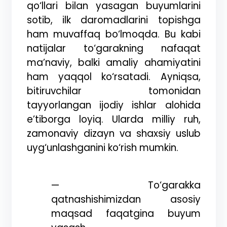
qo‘llari bilan yasagan buyumlarini
sotib, ilk daromadlarini topishga
ham muvaffaq bo‘lmoqda. Bu kabi
natijalar to‘garakning nafaqat
ma’naviy, balki amaliy ahamiyatini
ham yaqqol ko‘rsatadi. Ayniqsa,
bitiruvchilar tomonidan
tayyorlangan ijodiy ishlar alohida
e’tiborga loyiq. Ularda milliy ruh,
zamonaviy dizayn va shaxsiy uslub
uyg‘unlashganini ko‘rish mumkin.
—
To‘garakka
qatnashishimizdan asosiy
maqsad faqatgina buyum