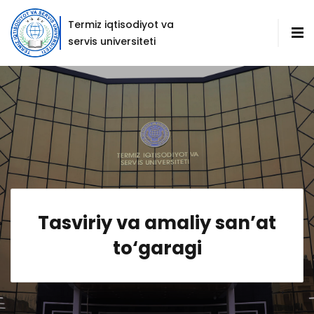
Termiz iqtisodiyot va
servis universiteti
Tasviriy va amaliy san’at
to‘garagi