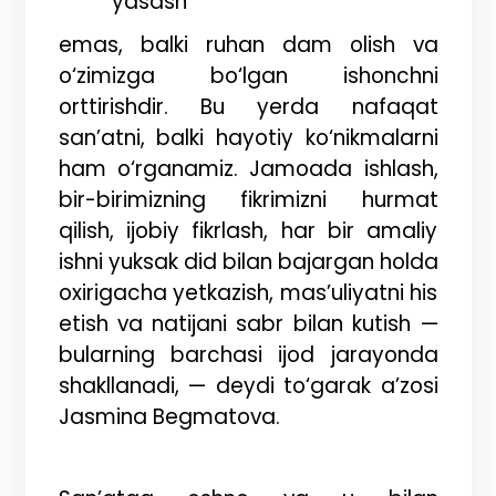
yasash
emas, balki ruhan dam olish va
o‘zimizga bo‘lgan ishonchni
orttirishdir. Bu yerda nafaqat
san’atni, balki hayotiy ko‘nikmalarni
ham o‘rganamiz. Jamoada ishlash,
bir-birimizning fikrimizni hurmat
qilish, ijobiy fikrlash, har bir amaliy
ishni yuksak did bilan bajargan holda
oxirigacha yetkazish, mas’uliyatni his
etish va natijani sabr bilan kutish —
bularning barchasi ijod jarayonda
shakllanadi, — deydi to‘garak a’zosi
Jasmina Begmatova.