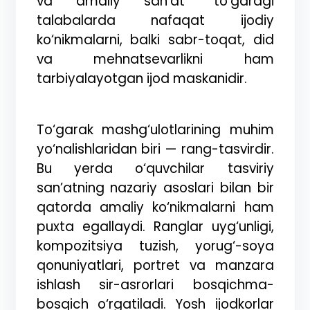
va amaliy san’at” to‘garagi
talabalarda nafaqat ijodiy
ko‘nikmalarni, balki sabr-toqat, did
va mehnatsevarlikni ham
tarbiyalayotgan ijod maskanidir.
To‘garak mashg‘ulotlarining muhim
yo‘nalishlaridan biri — rang
-
tasvirdir.
Bu yerda o‘quvchilar tasviriy
san’atning nazariy asoslari bilan bir
qatorda amaliy ko‘nikmalarni ham
puxta egallaydi. Ranglar uyg‘unligi,
kompozitsiya tuzish, yorug‘-soya
qonuniyatlari, portret va manzara
ishlash sir-asrorlari bosqichma-
bosqich o‘rgatiladi. Yosh ijodkorlar