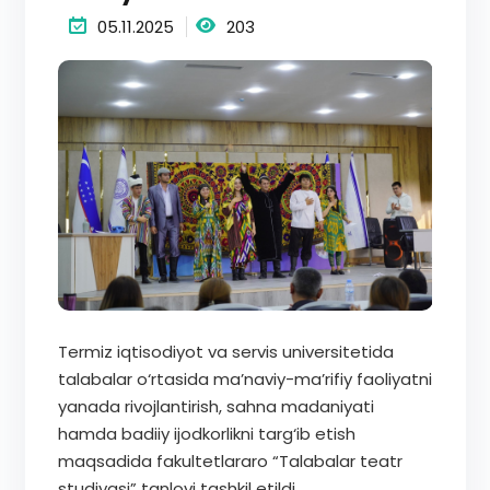
05.11.2025
203
Termiz iqtisodiyot va servis universitetida
talabalar o‘rtasida ma’naviy-ma’rifiy faoliyatni
yanada rivojlantirish, sahna madaniyati
hamda badiiy ijodkorlikni targ‘ib etish
maqsadida fakultetlararo “Talabalar teatr
studiyasi” tanlovi tashkil etildi.