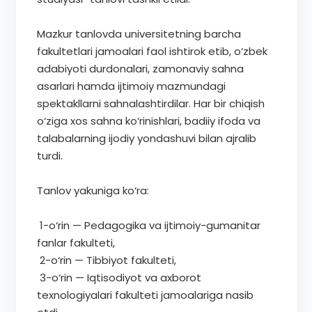
Mazkur tanlovda universitetning barcha
fakultetlari jamoalari faol ishtirok etib, o‘zbek
adabiyoti durdonalari, zamonaviy sahna
asarlari hamda ijtimoiy mazmundagi
spektakllarni sahnalashtirdilar. Har bir chiqish
o‘ziga xos sahna ko‘rinishlari, badiiy ifoda va
talabalarning ijodiy yondashuvi bilan ajralib
turdi.
Tanlov yakuniga ko‘ra:
1-o‘rin — Pedagogika va ijtimoiy-gumanitar
fanlar fakulteti,
2-o‘rin — Tibbiyot fakulteti,
3-o‘rin — Iqtisodiyot va axborot
texnologiyalari fakulteti jamoalariga nasib