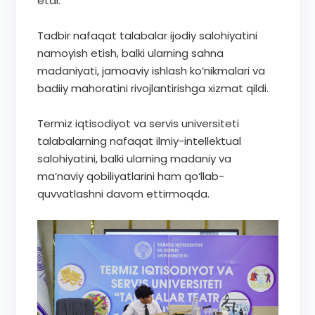
etdi.
Tadbir nafaqat talabalar ijodiy salohiyatini
namoyish etish, balki ularning sahna
madaniyati, jamoaviy ishlash ko‘nikmalari va
badiiy mahoratini rivojlantirishga xizmat qildi.
Termiz iqtisodiyot va servis universiteti
talabalarning nafaqat ilmiy-intellektual
salohiyatini, balki ularning madaniy va
ma’naviy qobiliyatlarini ham qo‘llab-
quvvatlashni davom ettirmoqda.