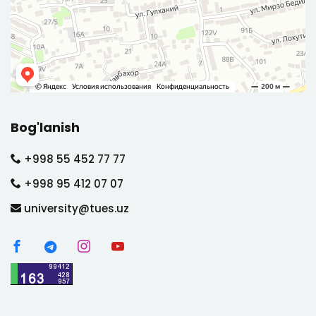
Bog'lanish
+998 55 452 77 77
+998 95 412 07 07
university@tues.uz