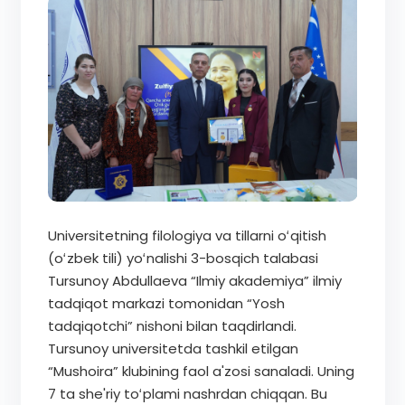
Universitetning filologiya va tillarni oʻqitish
(oʻzbek tili) yoʻnalishi 3-bosqich talabasi
Tursunoy Abdullaeva “Ilmiy akademiya” ilmiy
tadqiqot markazi tomonidan “Yosh
tadqiqotchi” nishoni bilan taqdirlandi.
Tursunoy universitetda tashkil etilgan
“Mushoira” klubining faol a'zosi sanaladi. Uning
7 ta she'riy toʻplami nashrdan chiqqan. Bu