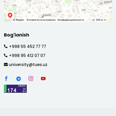
Bog'lanish
+998 55 452 77 77
+998 95 412 07 07
university@tues.uz