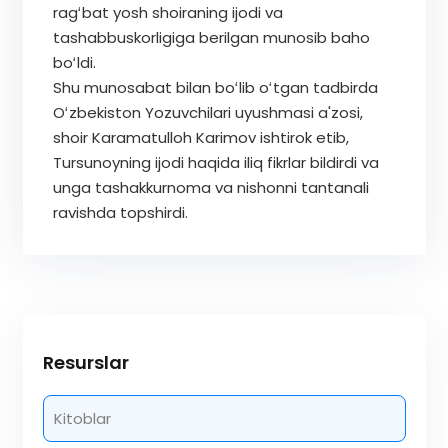
ragʻbat yosh shoiraning ijodi va
tashabbuskorligiga berilgan munosib baho
boʻldi.
Shu munosabat bilan boʻlib oʻtgan tadbirda
Oʻzbekiston Yozuvchilari uyushmasi a'zosi,
shoir Karamatulloh Karimov ishtirok etib,
Tursunoyning ijodi haqida iliq fikrlar bildirdi va
unga tashakkurnoma va nishonni tantanali
ravishda topshirdi.
Resurslar
Kitoblar