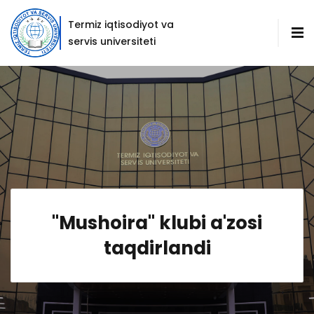
Termiz iqtisodiyot va
servis universiteti
"Mushoira" klubi a'zosi
taqdirlandi