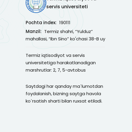
servis universiteti
Pochta index:
190111
Manzil:
Termiz shahri, “Yulduz”
mahallasi, “Ibn Sino” ko'chasi 38-B uy
Termiz iqtisodiyot va servis
universitetiga harakatlanadigan
marshrutlar: 2, 7, 5-avtobus
Saytdagi har qanday ma`lumotdan
foydalanish, bizning saytga havola
ko`rsatish sharti bilan ruxsat etiladi.