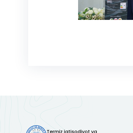
Termiz iqtisodiyot va