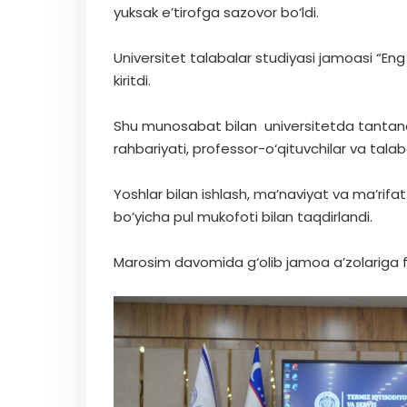
yuksak e’tirofga sazovor bo‘ldi.
Universitet talabalar studiyasi jamoasi “Eng
kiritdi.
Shu munosabat bilan universitetda tantanali
rahbariyati, professor-o‘qituvchilar va talaba
Yoshlar bilan ishlash, ma’naviyat va ma’rif
bo’yicha pul mukofoti bilan taqdirlandi.
Marosim davomida g‘olib jamoa a’zolariga faxri