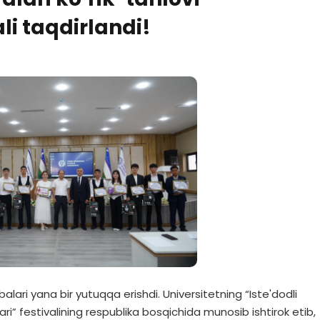
li taqdirlandi!
balari yana bir yutuqqa erishdi. Universitetning “Iste'dodli
ri” festivalining respublika bosqichida munosib ishtirok etib,