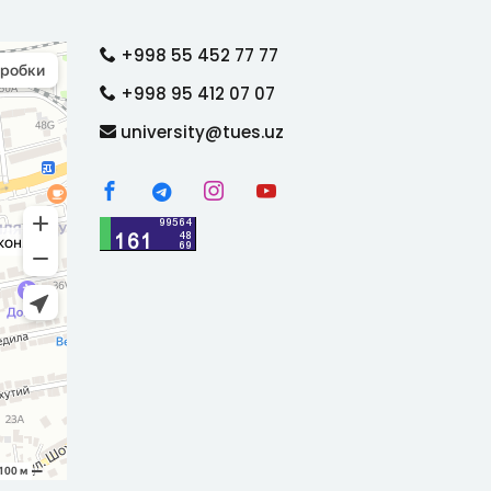
+998 55 452 77 77
+998 95 412 07 07
university@tues.uz