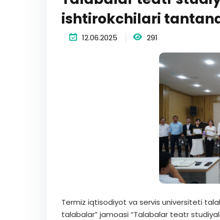
ishtirokchilari tantana
12.06.2025
291
Termiz iqtisodiyot va servis universiteti tala
talabalar” jamoasi “Talabalar teatr studiyala