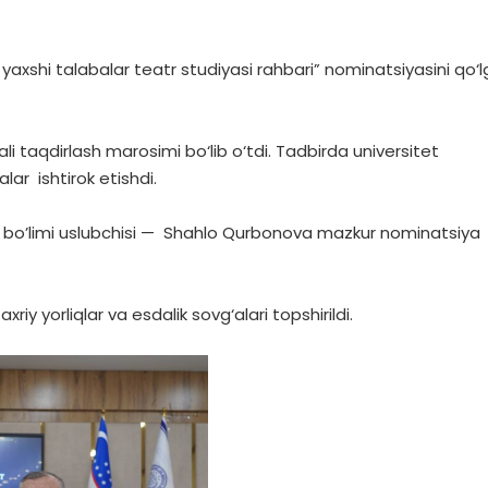
 yaxshi talabalar teatr studiyasi rahbari” nominatsiyasini qo‘
 taqdirlash marosimi bo‘lib o‘tdi. Tadbirda universitet
lar ishtirok etishdi.
at bo’limi uslubchisi — Shahlo Qurbonova mazkur nominatsiya
y yorliqlar va esdalik sovg‘alari topshirildi.