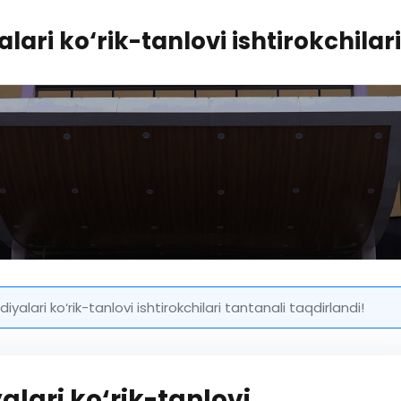
lari ko‘rik-tanlovi ishtirokchilar
iyalari ko‘rik-tanlovi ishtirokchilari tantanali taqdirlandi!
alari ko‘rik-tanlovi