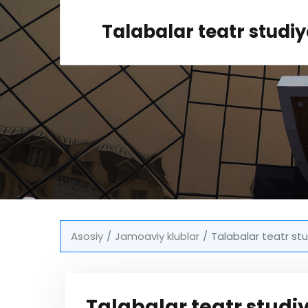
Talabalar teatr studiya
Asosiy
Jamoaviy klublar
Talabalar teatr stud
Talabalar teatr studiy