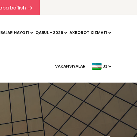
aba bo`lish
BALAR HAYOTI
QABUL - 2026
AXBOROT XIZMATI
VAKANSIYALAR
Uz