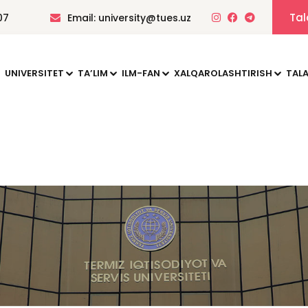
Tal
07
Email: university@tues.uz
UNIVERSITET
TAʼLIM
ILM-FAN
XALQAROLASHTIRISH
TALA